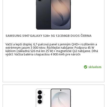
SAMSUNG S947 GALAXY S26+ 5G 12/256GB DUOS ČIERNA
Väčší a lepší displej: 6,7-palcový panel s jemným QHD+ rozlíšením a
extrémnym jasom 3 000 nitov. Rýchlejšie nabíjanie: Podpora 45 W
káblom (základná S26 má len 25 W) + magnetické Qi2 nabíjanie. Dlhá
výdrž: Väčšia batéria s kapacitou 4 900 mAh pre náročn
skladom