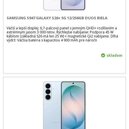
SAMSUNG S947 GALAXY S26+ 5G 12/256GB DUOS BIELA
Väčší a lepší displej: 6,7-palcový panel s jemným QHD+ rozlíšením a
extrémnym jasom 3 000 nitov. Rýchlejšie nabíjanie: Podpora 45 W
káblom (základná S26 má len 25 W) + magnetické Qi2 nabíjanie. Dlhá
výdrž: Väčšia batéria s kapacitou 4 900 mAh pre náročn
skladom