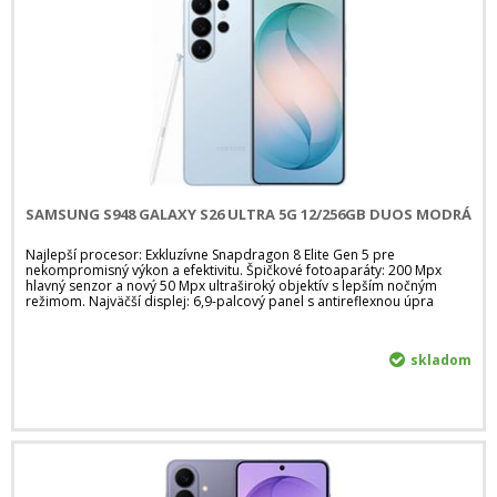
SAMSUNG S948 GALAXY S26 ULTRA 5G 12/256GB DUOS MODRÁ
Najlepší procesor: Exkluzívne Snapdragon 8 Elite Gen 5 pre
nekompromisný výkon a efektivitu. Špičkové fotoaparáty: 200 Mpx
hlavný senzor a nový 50 Mpx ultraširoký objektív s lepším nočným
režimom. Najväčší displej: 6,9-palcový panel s antireflexnou úpra
skladom