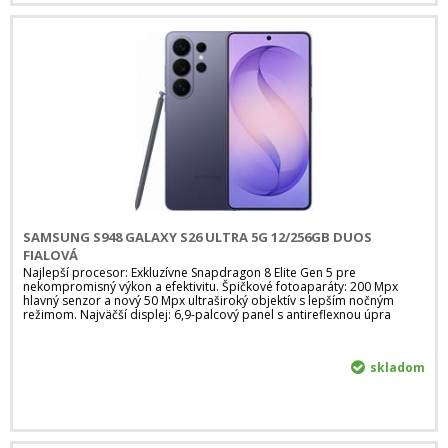
SAMSUNG S948 GALAXY S26 ULTRA 5G 12/256GB DUOS
FIALOVÁ
Najlepší procesor: Exkluzívne Snapdragon 8 Elite Gen 5 pre
nekompromisný výkon a efektivitu. Špičkové fotoaparáty: 200 Mpx
hlavný senzor a nový 50 Mpx ultraširoký objektív s lepším nočným
režimom. Najväčší displej: 6,9-palcový panel s antireflexnou úpra
skladom