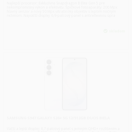
Najlepší procesor: Exkluzívne Snapdragon 8 Elite Gen 5 pre
nekompromisný výkon a efektivitu. Špičkové fotoaparáty: 200 Mpx
hlavný senzor a nový 50 Mpx ultraširoký objektív s lepším nočným
režimom. Najväčší displej: 6,9-palcový panel s antireflexnou úpra
skladom
SAMSUNG S947 GALAXY S26+ 5G 12/512GB DUOS BIELA
Väčší a lepší displej: 6,7-palcový panel s jemným QHD+ rozlíšením a