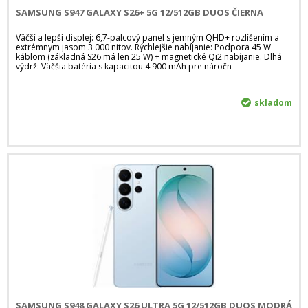
SAMSUNG S947 GALAXY S26+ 5G 12/512GB DUOS ČIERNA
Väčší a lepší displej: 6,7-palcový panel s jemným QHD+ rozlíšením a
extrémnym jasom 3 000 nitov. Rýchlejšie nabíjanie: Podpora 45 W
káblom (základná S26 má len 25 W) + magnetické Qi2 nabíjanie. Dlhá
výdrž: Väčšia batéria s kapacitou 4 900 mAh pre náročn
skladom
SAMSUNG S948 GALAXY S26 ULTRA 5G 12/512GB DUOS MODRÁ