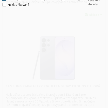
režimom. Najväčší displej: 6,9-palcový panel s antireflexnou úpra
detaily
Neklasifikované
skladom
SAMSUNG S948 GALAXY S26 ULTRA 5G 16/1TB DUOS FIALOVÁ
Najlepší procesor: Exkluzívne Snapdragon 8 Elite Gen 5 pre
nekompromisný výkon a efektivitu. Špičkové fotoaparáty: 200 Mpx
hlavný senzor a nový 50 Mpx ultraširoký objektív s lepším nočným
režimom. Najväčší displej: 6,9-palcový panel s antireflexnou úpra