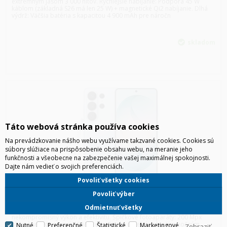
extrémnym jasom 3 000 nitov. Rýchlejšie nabíjanie: Podpora 45 W
káblom (základná S26 má len 25 W) + magnetické Qi2 nabíjanie. Dlhá
výdrž: Väčšia batéria s kapacitou 4 900 mAh pre náročn
skladom
Táto webová stránka používa cookies
Na prevádzkovanie nášho webu využívame takzvané cookies. Cookies sú
súbory slúžiace na prispôsobenie obsahu webu, na meranie jeho
funkčnosti a všeobecne na zabezpečenie vašej maximálnej spokojnosti.
Dajte nám vedieť o svojich preferenciách.
Povoliť všetky cookies
SAMSUNG S948 GALAXY S26 ULTRA 5G 16/1TB DUOS MODRÁ
Povoliť výber
Odmietnuť všetky
Najlepší procesor: Exkluzívne Snapdragon 8 Elite Gen 5 pre
nekompromisný výkon a efektivitu. Špičkové fotoaparáty: 200 Mpx
hlavný senzor a nový 50 Mpx ultraširoký objektív s lepším nočným
Nutné
Preferenčné
Štatistické
Marketingové
Zobraziť