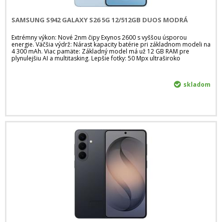
SAMSUNG S942 GALAXY S26 5G 12/512GB DUOS MODRÁ
Extrémny výkon: Nové 2nm čipy Exynos 2600 s vyššou úsporou
energie. Väčšia výdrž: Nárast kapacity batérie pri základnom modeli na
4 300 mAh. Viac pamäte: Základný model má už 12 GB RAM pre
plynulejšiu AI a multitasking. Lepšie fotky: 50 Mpx ultraširoko
skladom