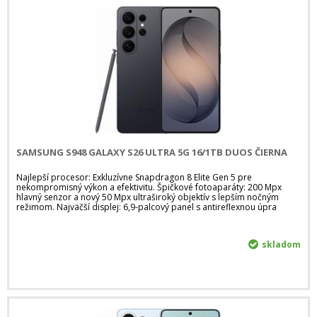
SAMSUNG S948 GALAXY S26 ULTRA 5G 16/1TB DUOS ČIERNA
Najlepší procesor: Exkluzívne Snapdragon 8 Elite Gen 5 pre
nekompromisný výkon a efektivitu. Špičkové fotoaparáty: 200 Mpx
hlavný senzor a nový 50 Mpx ultraširoký objektív s lepším nočným
režimom. Najväčší displej: 6,9-palcový panel s antireflexnou úpra
skladom