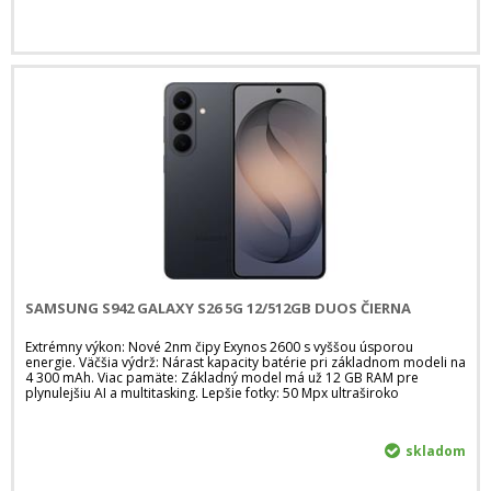
SAMSUNG S942 GALAXY S26 5G 12/512GB DUOS ČIERNA
Extrémny výkon: Nové 2nm čipy Exynos 2600 s vyššou úsporou
energie. Väčšia výdrž: Nárast kapacity batérie pri základnom modeli na
4 300 mAh. Viac pamäte: Základný model má už 12 GB RAM pre
plynulejšiu AI a multitasking. Lepšie fotky: 50 Mpx ultraširoko
skladom