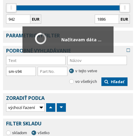
EUR
EUR
PARAMETRICKÝ FILTER
Načítavam dáta ...
PODROBNÉ VYHĽADÁVANIE
v tejto vetve
Hľadať
vo všetkých
ZORADIŤ PODĽA
FILTER SKLADU
skladom
všetko