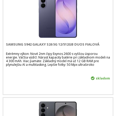
SAMSUNG S942 GALAXY S26 5G 12/512GB DUOS FIALOVÁ
Extrémny výkon: Nové 2nm čipy Exynos 2600 s vyššou úsporou
energie. Väčšia výdrž: Nárast kapacity batérie pri základnom modeli na
4 300 mAh. Viac pamäte: Základný model má už 12 GB RAM pre
plynulejšiu AI a multitasking. Lepšie fotky: 50 Mpx ultraširoko
skladom