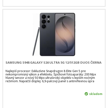
SAMSUNG S948 GALAXY S26 ULTRA 5G 12/512GB DUOS ČIERNA
Najlepší procesor: Exkluzívne Snapdragon 8 Elite Gen 5 pre
nekompromisný výkon a efektivitu. Špičkové fotoaparáty: 200 Mpx
hlavný senzor a nový 50 Mpx ultraširoký objektív s lepším nočným
režimom. Najväčší displej: 6,9-palcový panel s antireflexnou úpra
skladom