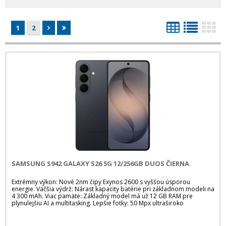
1
2
SAMSUNG S942 GALAXY S26 5G 12/256GB DUOS ČIERNA
Extrémny výkon: Nové 2nm čipy Exynos 2600 s vyššou úsporou
energie. Väčšia výdrž: Nárast kapacity batérie pri základnom modeli na
4 300 mAh. Viac pamäte: Základný model má už 12 GB RAM pre
plynulejšiu AI a multitasking. Lepšie fotky: 50 Mpx ultraširoko