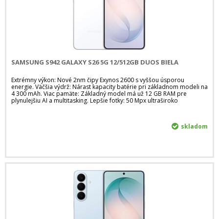
SAMSUNG S942 GALAXY S26 5G 12/512GB DUOS BIELA
Extrémny výkon: Nové 2nm čipy Exynos 2600 s vyššou úsporou
energie. Väčšia výdrž: Nárast kapacity batérie pri základnom modeli na
4 300 mAh. Viac pamäte: Základný model má už 12 GB RAM pre
plynulejšiu AI a multitasking. Lepšie fotky: 50 Mpx ultraširoko
skladom