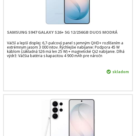
SAMSUNG S947 GALAXY S26+ 5G 12/256GB DUOS MODRÁ
Väčší a lepší displej: 6,7-palcový panel s jemným QHD+ rozlíšením a
extrémnym jasom 3 000 nitov. Rýchlejšie nabíjanie: Podpora 45 W
káblom (základná S26 má len 25 W) + magnetické Qi2 nabíjanie. Dlhá
výdrž: Väčšia batéria s kapacitou 4 900 mAh pre náročn
skladom