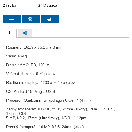
Záruka
24 Mesiace
Rozmery: 161.9 x 76.1 x 7.8 mm
Váha: 189 g
Displej: AMOLED, 120Hz
Veľkosť displeja: 6.79 palcov
Rozlíšenie displeja: 1200 x 2640 pixelov
OS: Android 15, Magic OS 9
Procesor: Qualcomm Snapdragon 6 Gen 4 (4 nm)
Zadný fotoaparát: 108 MP, f/1.8, 24mm (šikorý), PDAF, 1/1.67",
1.0µm, OIS
5 MP, f/2.2, 17mm (ultraširoký), 1/5.0", 1.12µm
Predný fotoaparát: 16 MP, f/2.5, 24mm (wide)