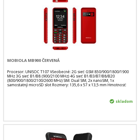
MOBIOLA MB900 ČERVENÁ
Procesor: UNISOC T107 Všeobecné: 2G sieť: GSM 850/900/1800/1900
MHz 3G sieť: B1/B8 (900/2100 MHz) 4G sieť: B1/B3/B7/B8/B20
(800/900/1800/2100/2600 MHz) SIM: Dual SIM, 2x nanoSIM, 1x
samostatný microSD slot Rozmery: 135,6 x 57 x 13,5 mm Hmotnosť:
skladom