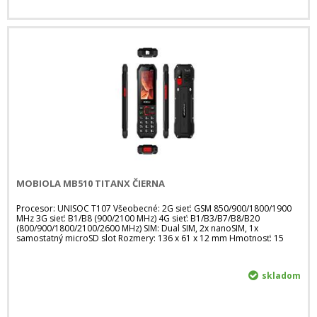
MOBIOLA MB510 TITANX ČIERNA
Procesor: UNISOC T107 Všeobecné: 2G sieť: GSM 850/900/1800/1900
MHz 3G sieť: B1/B8 (900/2100 MHz) 4G sieť: B1/B3/B7/B8/B20
(800/900/1800/2100/2600 MHz) SIM: Dual SIM, 2x nanoSIM, 1x
samostatný microSD slot Rozmery: 136 x 61 x 12 mm Hmotnosť: 15
skladom