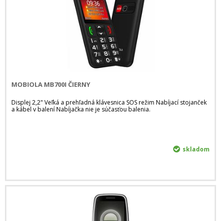
MOBIOLA MB700I ČIERNY
Displej 2,2" Veľká a prehľadná klávesnica SOS režim Nabíjací stojanček
a kábel v balení Nabíjačka nie je súčasťou balenia.
skladom