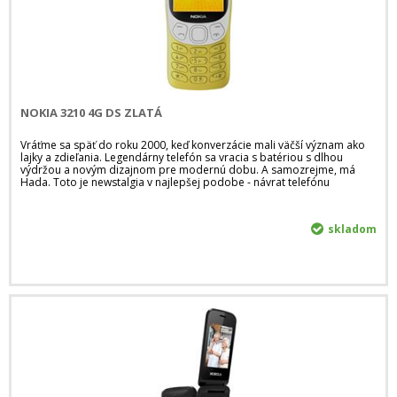
NOKIA 3210 4G DS ZLATÁ
Vráťme sa späť do roku 2000, keď konverzácie mali väčší význam ako
lajky a zdieľania. Legendárny telefón sa vracia s batériou s dlhou
výdržou a novým dizajnom pre modernú dobu. A samozrejme, má
Hada. Toto je newstalgia v najlepšej podobe - návrat telefónu
skladom