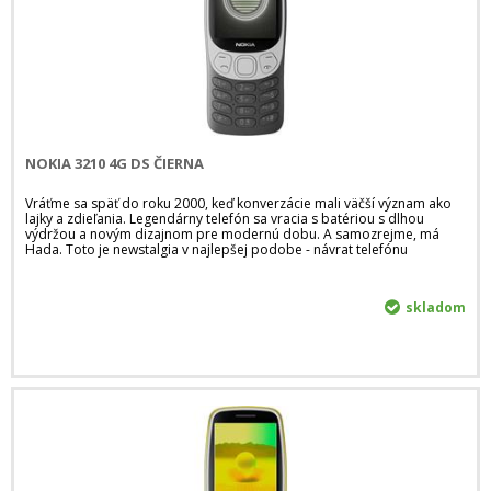
NOKIA 3210 4G DS ČIERNA
Vráťme sa späť do roku 2000, keď konverzácie mali väčší význam ako
lajky a zdieľania. Legendárny telefón sa vracia s batériou s dlhou
výdržou a novým dizajnom pre modernú dobu. A samozrejme, má
Hada. Toto je newstalgia v najlepšej podobe - návrat telefónu
skladom