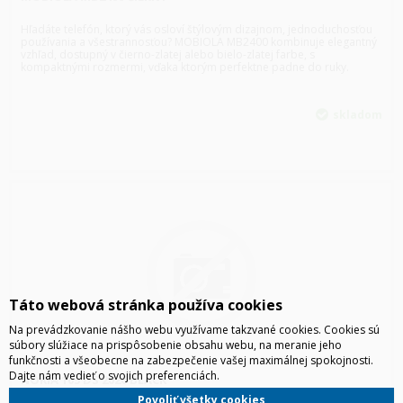
Hľadáte telefón, ktorý vás osloví štýlovým dizajnom, jednoduchosťou
používania a všestrannosťou? MOBIOLA MB2400 kombinuje elegantný
vzhľad, dostupný v čierno-zlatej alebo bielo-zlatej farbe, s
kompaktnými rozmermi, vďaka ktorým perfektne padne do ruky.
skladom
Táto webová stránka používa cookies
Na prevádzkovanie nášho webu využívame takzvané cookies. Cookies sú
súbory slúžiace na prispôsobenie obsahu webu, na meranie jeho
funkčnosti a všeobecne na zabezpečenie vašej maximálnej spokojnosti.
Dajte nám vedieť o svojich preferenciách.
NOKIA 105 DS 2026 BLACK
Povoliť všetky cookies