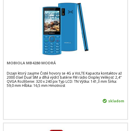
MOBIOLA MB4280 MODRÁ
Dizajn ktorý zaujme Čisté hovory se 4G a VoLTE Kapacita kontaktov až
2000 čísel Dual SIM a dlhá výdrž batérie FM rádio Displej Velikosť: 2,4"
QVGA Rozlíšenie: 320 x 240 pix Typ LCD: TN Výška: 141,3 mm Šírka:
59,0 mm Hĺbka: 16,5 mm Hmotnost
skladom