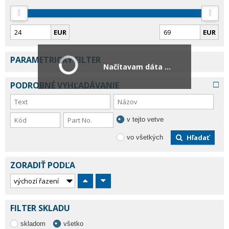
EUR
EUR
PARAMETRICKÝ FILTER
Načítavam dáta ...
PODROBNÉ VYHĽADÁVANIE
v tejto vetve
Hľadať
vo všetkých
ZORADIŤ PODĽA
FILTER SKLADU
skladom
všetko