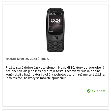
NOKIA 6310 DS 2024 ČIERNA
Prežite staré dobré časy s telefónom Nokia 6310, ktorý bol prerobený
pre dnešok, ale jeho klasický dizajn zostal zachovaný. Vďaka odolnej
konštrukcii a batérii, ktorá vydrží v pohotovostnom režime celé týždne,
je to telefón, na ktorý sa môžete spoľahnúť.
skladom