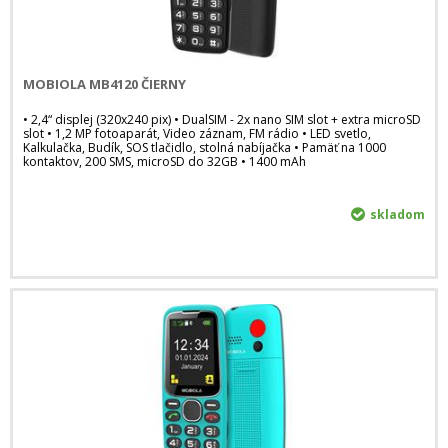
MOBIOLA MB4120 ČIERNY
• 2,4“ displej (320x240 pix) • DualSIM - 2x nano SIM slot + extra microSD
slot • 1,2 MP fotoaparát, Video záznam, FM rádio • LED svetlo,
Kalkulačka, Budík, SOS tlačidlo, stolná nabíjačka • Pamäť na 1000
kontaktov, 200 SMS, microSD do 32GB • 1400 mAh
skladom