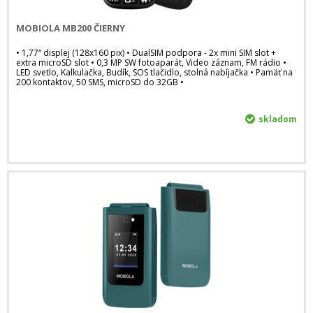
MOBIOLA MB200 ČIERNY
• 1,77“ displej (128x160 pix) • DualSIM podpora - 2x mini SIM slot +
extra microSD slot • 0,3 MP SW fotoaparát, Video záznam, FM rádio •
LED svetlo, Kalkulačka, Budík, SOS tlačidlo, stolná nabíjačka • Pamäť na
200 kontaktov, 50 SMS, microSD do 32GB •
skladom