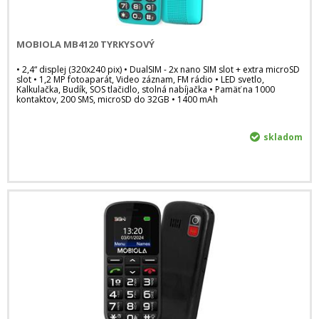
MOBIOLA MB4120 TYRKYSOVÝ
• 2,4“ displej (320x240 pix) • DualSIM - 2x nano SIM slot + extra microSD
slot • 1,2 MP fotoaparát, Video záznam, FM rádio • LED svetlo,
Kalkulačka, Budík, SOS tlačidlo, stolná nabíjačka • Pamäť na 1000
kontaktov, 200 SMS, microSD do 32GB • 1400 mAh
skladom