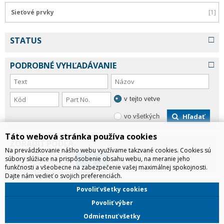
Sieťové prvky
1
STATUS
PODROBNÉ VYHĽADÁVANIE
v tejto vetve
Hľadať
vo všetkých
Táto webová stránka používa cookies
ZORADIŤ PODĽA
Na prevádzkovanie nášho webu využívame takzvané cookies. Cookies sú
súbory slúžiace na prispôsobenie obsahu webu, na meranie jeho
funkčnosti a všeobecne na zabezpečenie vašej maximálnej spokojnosti.
Dajte nám vedieť o svojich preferenciách.
FILTER SKLADU
Povoliť všetky cookies
skladom
všetko
Povoliť výber
Odmietnuť všetky