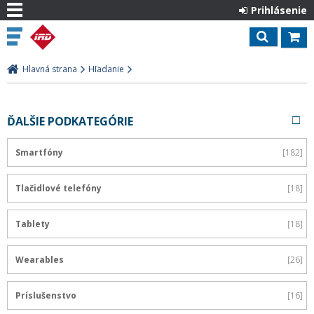
Prihlásenie
Hlavná strana
Hľadanie
ĎALŠIE PODKATEGÓRIE
Smartfóny
182
Tlačidlové telefóny
18
Tablety
18
Wearables
26
Príslušenstvo
16