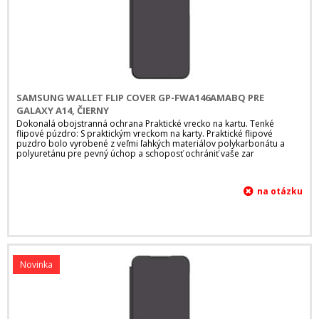
SAMSUNG WALLET FLIP COVER GP-FWA146AMABQ PRE
GALAXY A14, ČIERNY
Dokonalá obojstranná ochrana Praktické vrecko na kartu. Tenké
flipové púzdro: S praktickým vreckom na karty. Praktické flipové
puzdro bolo vyrobené z veľmi ľahkých materiálov polykarbonátu a
polyuretánu pre pevný úchop a schoposť ochrániť vaše zar
Novinka