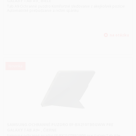
GALAXY TAB A9 , BIELE
Tab A9 Ochranné puzdro Komfortné sledovanie z akejkoľvek pozície
Automatické prebúdzanie a režim spánku
Novinka
SAMSUNG OCHRANNÉ PUZDRO EF-BX210TBEGWW PRE
GALAXY TAB A9+ , ČIERNE
Samsung ochranné puzdro EF-BX210TBEGWW pre Galaxy Tab A9+ ,