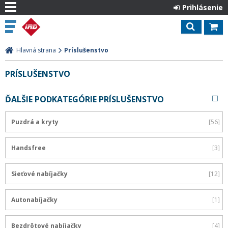
Prihlásenie
Hlavná strana
Príslušenstvo
PRÍSLUŠENSTVO
ĎALŠIE PODKATEGÓRIE PRÍSLUŠENSTVO
Puzdrá a kryty
56
Handsfree
3
Sieťové nabíjačky
12
Autonabíjačky
1
Bezdrôtové nabíjačky
4