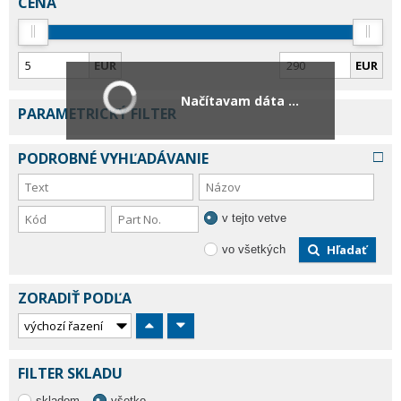
CENA
EUR
EUR
Načítavam dáta ...
PARAMETRICKÝ FILTER
PODROBNÉ VYHĽADÁVANIE
v tejto vetve
Hľadať
vo všetkých
ZORADIŤ PODĽA
FILTER SKLADU
skladom
všetko