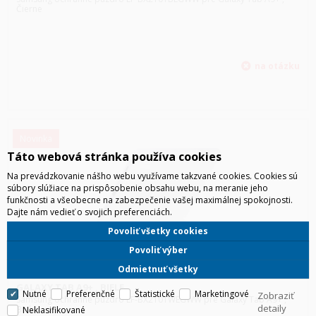
Čierne
Novinka
Táto webová stránka používa cookies
Na prevádzkovanie nášho webu využívame takzvané cookies. Cookies sú
súbory slúžiace na prispôsobenie obsahu webu, na meranie jeho
funkčnosti a všeobecne na zabezpečenie vašej maximálnej spokojnosti.
Dajte nám vedieť o svojich preferenciách.
Povoliť všetky cookies
Povoliť výber
Odmietnuť všetky
SAMSUNG OCHRANNÉ PUZDRO EF-BX210TWEGWW PRE
GALAXY TAB A9+ , BIELE
Nutné
Preferenčné
Štatistické
Marketingové
Zobraziť
Samsung ochranné puzdro EF-BX210TWEGWW pre Galaxy Tab A9+ ,
detaily
Biele
Neklasifikované