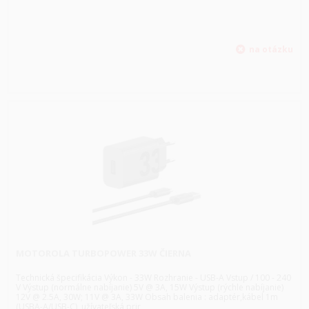
MOTOROLA TURBOPOWER 33W ČIERNA
Technická špecifikácia Výkon - 33W Rozhranie - USB-A Vstup / 100 - 240
V Výstup (normálne nabíjanie) 5V @ 3A, 15W Výstup (rýchle nabíjanie)
12V @ 2.5A, 30W; 11V @ 3A, 33W Obsah balenia : adaptér,kábel 1m
(USBA-A/USB-C), užívateľská prir