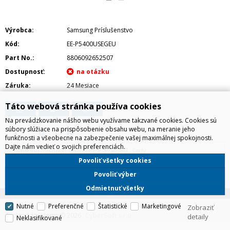
Výrobca
Samsung Príslušenstvo
Kód
EE-P5400USEGEU
Part No.
8806092652507
Dostupnosť
Záruka
24 Mesiace
Táto webová stránka používa cookies
Na prevádzkovanie nášho webu využívame takzvané cookies. Cookies sú
súbory slúžiace na prispôsobenie obsahu webu, na meranie jeho
funkčnosti a všeobecne na zabezpečenie vašej maximálnej spokojnosti.
Dajte nám vedieť o svojich preferenciách.
Samsung multiport adapter EE-P5400U, šedý
Povoliť všetky cookies
Povoliť výber
Odmietnuť všetky
IRD Eshop
Nutné
Preferenčné
Štatistické
Marketingové
Zobraziť
CyberSoft s.r.o.
Technické riešenie © 2026
detaily
Neklasifikované