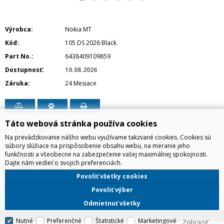
Výrobca
Nokia MT
Kód
105 DS 2026 Black
Part No.
6438409109859
Dostupnosť
10.08.2026
Záruka
24 Mesiace
Táto webová stránka používa cookies
Na prevádzkovanie nášho webu využívame takzvané cookies. Cookies sú
súbory slúžiace na prispôsobenie obsahu webu, na meranie jeho
funkčnosti a všeobecne na zabezpečenie vašej maximálnej spokojnosti.
Produkt manažér:
Dajte nám vedieť o svojich preferenciách.
Daniela Štefanička, 0917811888,
daniela.stefanicka@irdistribution.sk
Povoliť všetky cookies
Povoliť výber
Odmietnuť všetky
Nutné
Preferenčné
Štatistické
Marketingové
Zobraziť