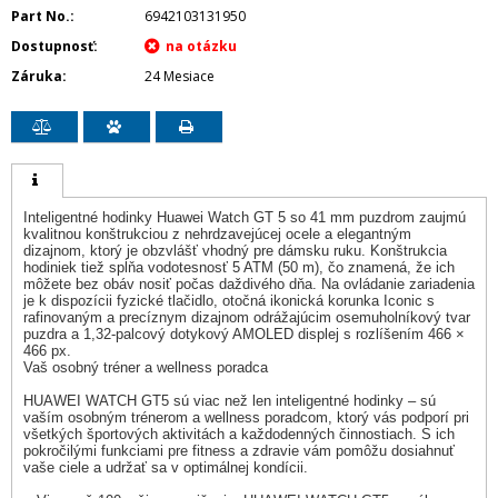
Part No.
6942103131950
Dostupnosť
Záruka
24 Mesiace
Inteligentné hodinky Huawei Watch GT 5 so 41 mm puzdrom zaujmú
kvalitnou konštrukciou z nehrdzavejúcej ocele a elegantným
dizajnom, ktorý je obzvlášť vhodný pre dámsku ruku. Konštrukcia
hodiniek tiež spĺňa vodotesnosť 5 ATM (50 m), čo znamená, že ich
môžete bez obáv nosiť počas daždivého dňa. Na ovládanie zariadenia
je k dispozícii fyzické tlačidlo, otočná ikonická korunka Iconic s
rafinovaným a precíznym dizajnom odrážajúcim osemuholníkový tvar
puzdra a 1,32-palcový dotykový AMOLED displej s rozlíšením 466 ×
466 px.
Vaš osobný tréner a wellness poradca
HUAWEI WATCH GT5 sú viac než len inteligentné hodinky – sú
vaším osobným trénerom a wellness poradcom, ktorý vás podporí pri
všetkých športových aktivitách a každodenných činnostiach. S ich
pokročilými funkciami pre fitness a zdravie vám pomôžu dosiahnuť
vaše ciele a udržať sa v optimálnej kondícii.