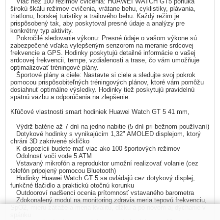
Viac než 100 režimov cvičenia: HUAWEI WATCH GT5 ponúka
širokú škálu režimov cvičenia, vrátane behu, cyklistiky, plávania,
triatlonu, horskej turistiky a trailového behu. Každý režim je
prispôsobený tak, aby poskytoval presné údaje a analýzy pre
konkrétny typ aktivity.
Pokročilé sledovanie výkonu: Presné údaje o vašom výkone sú
zabezpečené vďaka vylepšeným senzorom na meranie srdcovej
frekvencie a GPS. Hodinky poskytujú detailné informácie o vašej
srdcovej frekvencii, tempe, vzdialenosti a trase, čo vám umožňuje
optimalizovať tréningové plány.
Športové plány a ciele: Nastavte si ciele a sledujte svoj pokrok
pomocou prispôsobiteľných tréningových plánov, ktoré vám pomôžu
dosiahnuť optimálne výsledky. Hodinky tiež poskytujú pravidelnú
spätnú väzbu a odporúčania na zlepšenie.
Kľúčové vlastnosti smart hodiniek Huawei Watch GT 5 41 mm,
Výdrž batérie až 7 dní na jedno nabitie (5 dní pri bežnom používaní)
Dotykové hodinky s vynikajúcim 1,32" AMOLED displejom, ktorý
chráni 3D zakrivené sklíčko
K dispozícii budete mať viac ako 100 športových režimov
Odolnosť voči vode 5 ATM
Vstavaný mikrofón a reproduktor umožní realizovať volanie (cez
telefón pripojený pomocou Bluetooth)
Hodinky Huawei Watch GT 5 sa ovládajú cez dotykový displej,
funkčné tlačidlo a praktickú otočnú korunku
Outdooroví nadšenci ocenia prítomnosť vstavaného barometra
Zdokonalený modul na monitoring zdravia meria tepovú frekvenciu,
SpO2, mieru záťaže a meria kvalitu, dĺžku a po novom aj dýchanie v
spánku