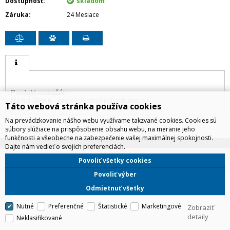
Dostupnosť
skladom
Záruka
24 Mesiace
Produkt manažér:
Michal Domin,
michal.domin@irdistribution.sk
Táto webová stránka používa cookies
Na prevádzkovanie nášho webu využívame takzvané cookies. Cookies sú
súbory slúžiace na prispôsobenie obsahu webu, na meranie jeho
funkčnosti a všeobecne na zabezpečenie vašej maximálnej spokojnosti.
Dajte nám vedieť o svojich preferenciách.
IRD Eshop
Povoliť všetky cookies
CyberSoft s.r.o.
Technické riešenie © 2026
Povoliť výber
Odmietnuť všetky
Nutné
Preferenčné
Štatistické
Marketingové
Zobraziť
detaily
Neklasifikované