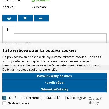
Dostupnosť
skladom
Záruka
24 Mesiace
Produkt manažér:
Michal Domin,
michal.domin@irdistribution.sk
Táto webová stránka používa cookies
Na prevádzkovanie nášho webu využívame takzvané cookies. Cookies sú
súbory slúžiace na prispôsobenie obsahu webu, na meranie jeho
funkčnosti a všeobecne na zabezpečenie vašej maximálnej spokojnosti.
Dajte nám vedieť o svojich preferenciách.
IRD Eshop
Povoliť všetky cookies
CyberSoft s.r.o.
Technické riešenie © 2026
Povoliť výber
Odmietnuť všetky
Nutné
Preferenčné
Štatistické
Marketingové
Zobraziť
detaily
Neklasifikované