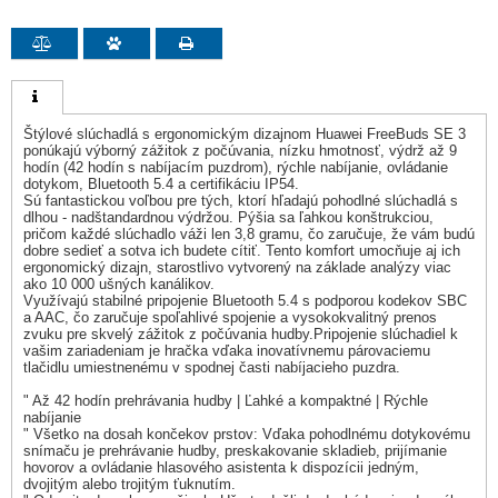
Štýlové slúchadlá s ergonomickým dizajnom Huawei FreeBuds SE 3
ponúkajú výborný zážitok z počúvania, nízku hmotnosť, výdrž až 9
hodín (42 hodín s nabíjacím puzdrom), rýchle nabíjanie, ovládanie
dotykom, Bluetooth 5.4 a certifikáciu IP54.
Sú fantastickou voľbou pre tých, ktorí hľadajú pohodlné slúchadlá s
dlhou - nadštandardnou výdržou. Pýšia sa ľahkou konštrukciou,
pričom každé slúchadlo váži len 3,8 gramu, čo zaručuje, že vám budú
dobre sedieť a sotva ich budete cítiť. Tento komfort umocňuje aj ich
ergonomický dizajn, starostlivo vytvorený na základe analýzy viac
ako 10 000 ušných kanálikov.
Využívajú stabilné pripojenie Bluetooth 5.4 s podporou kodekov SBC
a AAC, čo zaručuje spoľahlivé spojenie a vysokokvalitný prenos
zvuku pre skvelý zážitok z počúvania hudby.Pripojenie slúchadiel k
vašim zariadeniam je hračka vďaka inovatívnemu párovaciemu
tlačidlu umiestnenému v spodnej časti nabíjacieho puzdra.
" Až 42 hodín prehrávania hudby | Ľahké a kompaktné | Rýchle
nabíjanie
" Všetko na dosah končekov prstov: Vďaka pohodlnému dotykovému
snímaču je prehrávanie hudby, preskakovanie skladieb, prijímanie
hovorov a ovládanie hlasového asistenta k dispozícii jedným,
dvojitým alebo trojitým ťuknutím.