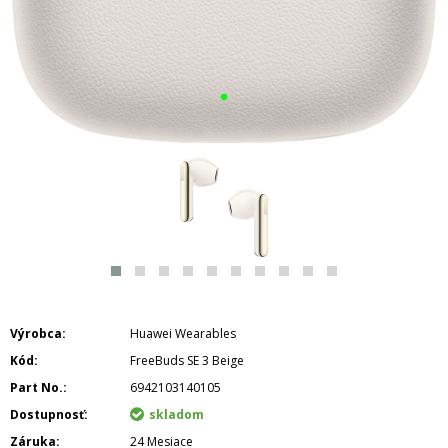
Výrobca
Huawei Wearables
Kód
FreeBuds SE 3 Beige
Part No.
6942103140105
Dostupnosť
skladom
Záruka
24 Mesiace