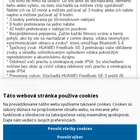
" Od svitu do mrku na ušiach: Už ste došli do dochádzania, denného
behu alebo výletu, na tieto slúchadlá sa môžete vždy spoľahnúť!
Nabite ich na 10 minút a môžete počúvať až 3 hodiny alebo ich nabite
naplno a môžete počúvať až 9 hodín.
" 3 hodiny prehrávania po 10-minútovom nabíjaní
" 9 hodín prehrávania na jedno nabitie
" 42 hodín prehrávania s nabíjacím puzdrom
" Bezproblémové pripojenia: Zažite každú filmovú scénu a herný
pohyb, ako by ste sa nachádzali v centre diania, vďaka neomylným
synchronizáciám obrazu a zvuku*, ktorú umožňuje Bluetooth 5.4.
" Špičkový zvuk: HUAWEI FreeBuds SE 3 prehrávajú vaše obľúbené
zvuky a skladby sofistikovaným spôsobom vďaka pokročilým
reproduktorom a akustickému dizajnu.
" Odolnosť voči prachu a striekajúcej vode IP54: So slúchadlami
môžete bez obáv aj cvičiť vďaka odolnosti voči prachu a striekajúcej
vode IP54.
" Preverený výkon: Slúchadlá HUAWEI FreeBuds SE 3 prešli 26
prísnymi testami, aby bolo isté, že zvládnu všetko, čo vám život
prinesie do cesty:
Test odolnosti pri vkladaní a vyberaní
Táto webová stránka používa cookies
Test životnosti spínača
Test odolnosti pri vyberaní a vrátení
Na prevádzkovanie nášho webu využívame takzvané cookies. Cookies sú
Test výkonnosti batérie v cykloch
Test pádom
súbory slúžiace na prispôsobenie obsahu webu, na meranie jeho
Test teplotným šokom
funkčnosti a všeobecne na zabezpečenie vašej maximálnej spokojnosti.
Test teplotného cyklu
Dajte nám vedieť o svojich preferenciách.
Test skladovania pri vysokých a nízkych teplotách
Povoliť všetky cookies
Produkt manažér:
Michal Domin,
michal.domin@irdistribution.sk
Povoliť výber