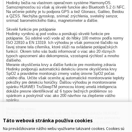
Hodinky bežia na vlastnom operačnom systéme HarmonyOS.
Samozrejmosťou sú však aj skvelé funckie ako Bluetooth 5.2 či NFC.
Na určenie polohy je tu podpora GPS a tiež Glonass, Galileo, Beidou
a QZSS. Nechýba gyroskop, snímač zrýchlenia, svetelný senzor,
snímač barometrického tlaku, magnetometer a ďalšie.
Skvelé funkcie pre potápanie
Hodinky vyniknú aj pod vodou a ponúkajú skvelé funkcie pre
potápanie. Sú odolné voči vode až do hĺbky 100 metrov podľa normy
ISO 22810 a EN 13319. Ich výhodou je však pomocné tlačidlo na
ľavej strane tela ciferníka, ktoré slúži na ovládanie potápačských
funkcií. Okrem toho vás budú informovať o viac ako 20 rôznych
typoch upozornení ako dekompresia, vzostupná rýchlosť a mnoho
ďalšieho.
Meranie okysličenia krvy a ďalšie funkcie pre monitoring zdravia
Hodinky podporujú automatickú detekciu úrovne okysličenia krvy
SpO2 a pravidelne monitorujú zmeny vašej úrovne SpO2 počas
celého dňa. Určite však oceníte aj automatické monitorovanie teploty
pokožky pre detekciu horúčky. Ďalšou výhodou je monitorovanie
spánku HUAWEI TruSleepTM pomocou ktorej umelá inteligencia
dokáže presne identifikovať až 6 typov bežných problémov so
spánkom a poskytnúť viac ako 200 návrhov na zlepšenie vášho
spánku.
Monitoring stresu
Pomocou analýzy variability srdcovej frekvencie dokáže HUAWEI
TruRelax™ nepretržite monitorovať stres v reálnom čase pomocou
Táto webová stránka používa cookies
dychových cvičení, ktoré vám pomôžu uvoľniť stres a zostať v
každodennom živote uvoľnení.
Na prevádzkovanie nášho webu využívame takzvané cookies. Cookies sú