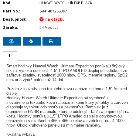
Kód
HUAWEI WATCH Ult EXP BLACK
Part No.
6941487288397
Dostupnosť
Záruka
24 Mesiace
Smart hodinky Huawei Watch Ultimate Expedition ponúkajú štýlový
dizajn, vysokú odolnosť, 1.5" LTPO AMOLED displej so sklíčkom zo
zafírovej zliatiny, svetelnosť 1000 nitov, GPS, meranie teploty, SpO2
senzor a výdrž batérie až 14 dní.
Puzdro z inovatívneho tekutého kovu na báze zirkónu a 1,5" Amoled
displej
Hodinky Huawei Watch Ultimate Expedition sú vyrobené z
inovatívneho tekutého kovu na báze zirkónu ktorý je ľahký a zároveň
disponuje vysokou odolnosťou a pevnosťou. Remniek je z
prémiového HNBR materiálu, ktorý je odolnejší, ľahší a príjemnejší na
kožu. Hodinky ponúkajú 1,5" LTPO Amoled displej s dotykovovou
obrazovkou s rozlíšením 466 x 466 pixelov a svetelnosťou až 1000
nitov. Okolo kruhového panelu sú minimálne rámčeky.
Kvalitná výbava