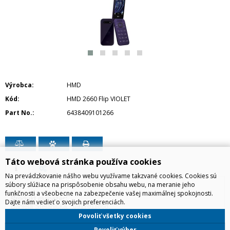
Výrobca
HMD
Kód
HMD 2660 Flip VIOLET
Part No.
6438409101266
Táto webová stránka používa cookies
Na prevádzkovanie nášho webu využívame takzvané cookies. Cookies sú
súbory slúžiace na prispôsobenie obsahu webu, na meranie jeho
funkčnosti a všeobecne na zabezpečenie vašej maximálnej spokojnosti.
Produkt manažér:
Dajte nám vedieť o svojich preferenciách.
Daniela Štefanička, 0917811888,
daniela.stefanicka@irdistribution.sk
Povoliť všetky cookies
Povoliť výber