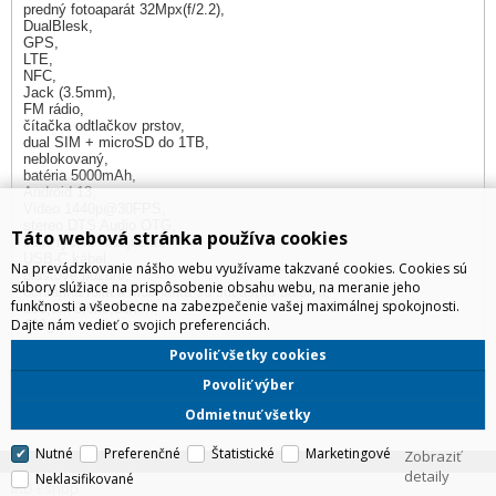
predný fotoaparát 32Mpx(f/2.2),
DualBlesk,
GPS,
LTE,
NFC,
Jack (3.5mm),
FM rádio,
čítačka odtlačkov prstov,
dual SIM + microSD do 1TB,
neblokovaný,
batéria 5000mAh,
Android 13,
Video 1440p@30FPS,
stereo DTS Audio OTG,
Táto webová stránka používa cookies
33W rýchlo nabíjačka,
USB-C kábel,
Na prevádzkovanie nášho webu využívame takzvané cookies. Cookies sú
plastové púzdro,
súbory slúžiace na prispôsobenie obsahu webu, na meranie jeho
ochranná fólia a sluchátka sú súčasťou balenia,
funkčnosti a všeobecne na zabezpečenie vašej maximálnej spokojnosti.
168,6x76,6x8,25mm,
Dajte nám vedieť o svojich preferenciách.
199g
Produkt manažér:
Povoliť všetky cookies
Dominik Bučko, +421 947 911 901,
dominik.bucko@irdistribution.sk
Povoliť výber
Odmietnuť všetky
Nutné
Preferenčné
Štatistické
Marketingové
Zobraziť
detaily
Neklasifikované
IRD Eshop