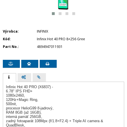
Výrobca
INFINIX
Kód
Infinix Hot 40 PRO 8+256 Gree
Part No.
4894947011931
Infinix Hot 40 PRO (X6837) -
6.78" IPS FHD+
1080x2460,
120Hz+Magic Ring,
500nit,
procesor HelioG99 8-jadrový,
RAM 8GB (až 16GB),
interná pamäť 256GB,
zadný fotoaparát 108Mpx (f/1.8+F2.4) + Triple AI camera &
QuadBlesk,