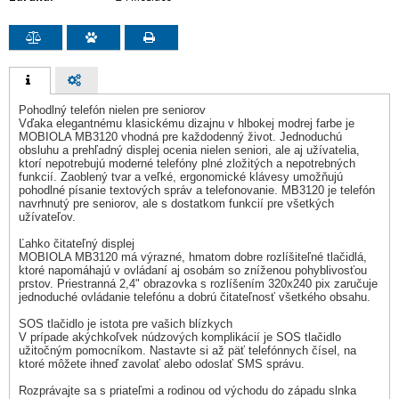
Pohodlný telefón nielen pre seniorov
Vďaka elegantnému klasickému dizajnu v hlbokej modrej farbe je
MOBIOLA MB3120 vhodná pre každodenný život. Jednoduchú
obsluhu a prehľadný displej ocenia nielen seniori, ale aj užívatelia,
ktorí nepotrebujú moderné telefóny plné zložitých a nepotrebných
funkcií. Zaoblený tvar a veľké, ergonomické klávesy umožňujú
pohodlné písanie textových správ a telefonovanie. MB3120 je telefón
navrhnutý pre seniorov, ale s dostatkom funkcií pre všetkých
užívateľov.
Ľahko čitateľný displej
MOBIOLA MB3120 má výrazné, hmatom dobre rozlíšiteľné tlačidlá,
ktoré napomáhajú v ovládaní aj osobám so zníženou pohyblivosťou
prstov. Priestranná 2,4" obrazovka s rozlíšením 320x240 pix zaručuje
jednoduché ovládanie telefónu a dobrú čitateľnosť všetkého obsahu.
SOS tlačidlo je istota pre vašich blízkych
V prípade akýchkoľvek núdzových komplikácií je SOS tlačidlo
užitočným pomocníkom. Nastavte si až päť telefónnych čísel, na
ktoré môžete ihneď zavolať alebo odoslať SMS správu.
Rozprávajte sa s priateľmi a rodinou od východu do západu slnka