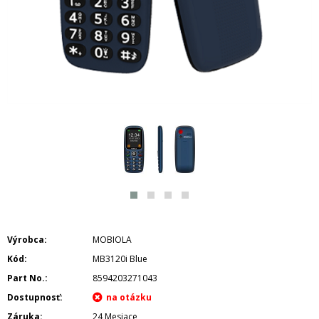
Výrobca
MOBIOLA
Kód
MB3120i Blue
Part No.
8594203271043
Dostupnosť
Záruka
24 Mesiace