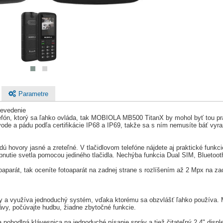
Parametre
revedenie
efón, ktorý sa ľahko ovláda, tak MOBIOLA MB500 TitanX by mohol byť tou prav
vode a pádu podľa certifikácie IP68 a IP69, takže sa s ním nemusíte báť vyra
hovory jasné a zreteľné. V tlačidlovom telefóne nájdete aj praktické funkci
apnutie svetla pomocou jediného tlačidla. Nechýba funkcia Dual SIM, Bluetoo
oaparát, tak oceníte fotoaparát na zadnej strane s rozlíšením až 2 Mpx na 
y a využíva jednoduchý systém, vďaka ktorému sa obzvlášť ľahko používa. MB
právy, počúvajte hudbu, žiadne zbytočné funkcie.
pohodlná klávesnica na jednoduché písanie správ a tiež čitateľný 2,4" disple