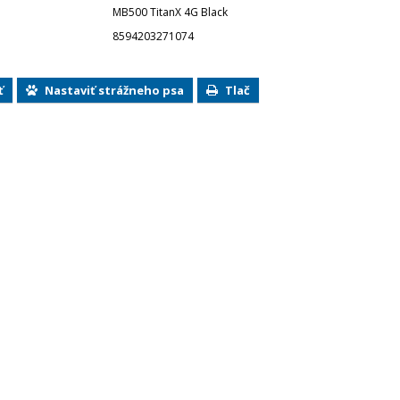
MB500 TitanX 4G Black
8594203271074
ť
Nastaviť strážneho psa
Tlač