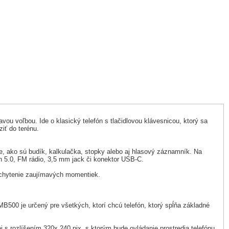
ou voľbou. Ide o klasický telefón s tlačidlovou klávesnicou, ktorý sa
ziť do terénu.
e, ako sú budík, kalkulačka, stopky alebo aj hlasový záznamník. Na
th 5.0, FM rádio, 3,5 mm jack či konektor USB-C.
zachytenie zaujímavých momentiek.
500 je určený pre všetkých, ktorí chcú telefón, ktorý spĺňa základné
j s rozlíšením 320x 240 pix, s ktorým bude ovládanie prostredia telefónu