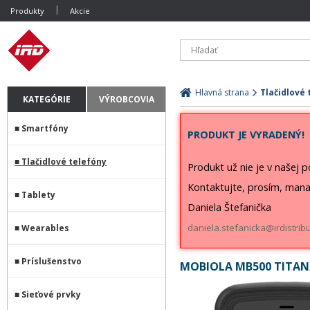
Produkty
Akcie
Hlavná strana
Tlačidlové 
KATEGÓRIE
VÝROBCOVIA
Smartfóny
PRODUKT JE VYRADENÝ!
Tlačidlové telefóny
Produkt už nie je v našej 
Kontaktujte, prosím, mana
Tablety
Daniela Štefanička
daniela.stefanicka@irdistribu
Wearables
Príslušenstvo
MOBIOLA MB500 TITAN
Sieťové prvky