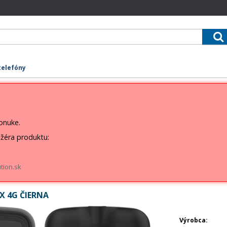
telefóny
ponuke.
žéra produktu:
tion.sk
X 4G ČIERNA
Výrobca