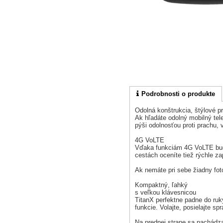
Podrobnosti o produkte
Odolná konštrukcia, štýlové p
Ak hľadáte odolný mobilný tel
pýši odolnosťou proti prachu, 
4G VoLTE
Vďaka funkciám 4G VoLTE budú 
cestách oceníte tiež rýchle z
Ak nemáte pri sebe žiadny fot
Kompaktný, ľahký
s veľkou klávesnicou
TitanX perfektne padne do ruk
funkcie. Volajte, posielajte s
Na prednej strane sa nachádza 