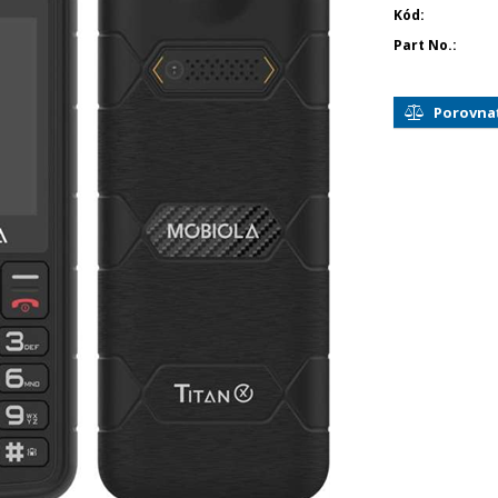
Kód
Part No.
Porovna