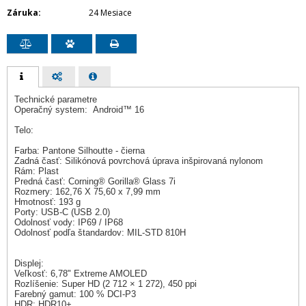
Záruka
24 Mesiace
Technické parametre
Operačný system: Android™ 16
Telo:
Farba: Pantone Silhoutte - čierna
Zadná časť: Silikónová povrchová úprava inšpirovaná nylonom
Rám: Plast
Predná časť: Corning® Gorilla® Glass 7i
Rozmery: 162,76 X 75,60 x 7,99 mm
Hmotnosť: 193 g
Porty: USB-C (USB 2.0)
Odolnosť vody: IP69 / IP68
Odolnosť podľa štandardov: MIL-STD 810H
Displej:
Veľkosť: 6,78" Extreme AMOLED
Rozlíšenie: Super HD (2 712 × 1 272), 450 ppi
Farebný gamut: 100 % DCI-P3
HDR: HDR10+