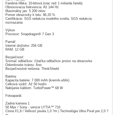
Farebná hĺbka: 10-bitová (viac než 1 miliarda farieb)
Obnovovacia frekvencia: Až 144 Hz
Maximálny jas: 5 200 nitov
Pomer obrazovky k telu: 96,20 %
Certifikácie: SGS redukcia modrého svetla, SGS redukcia
rozmazania
Výkon
Procesor: Snapdragon® 7 Gen 3
Pamäť:
Interné úložisko: 256 GB
RAM: 12 GB
Bezpečnosť:
Snímač odtlačkov: čítačka odtlačkov prstov na obrazovke
Odomknutie tvárou: Áno
Bezpečnostné riešenia: ThinkShield
Batéria:
Kapacita batérie: 7 000 mAh (kremík-uhlík)
Celková výdrž: Až 50 hodín
Nabíjanie káblom: TurboPower™ 68 W
Fotoaparát:
Zadná kamera 1
50 Mpx / Sony - senzor LYTIA™ 710
Clona f/1,8 / Veľkosť pixela 1,0 ?m | Technológia Ultra Pixel pre 2,0 ?
m