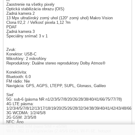
Zaostrenie na všetky pixely
Optická stabilizácia obrazu (OIS)
Zadná kamera 2
13 Mpx ultraširoký zorný uhol (120° zorný uhol) Makro Vision
Clona f/2,2 / Veľkosť pixela 1,12 ?m
PDAF
Zadná kamera 3
Špeciálny snímač 3 v 1
Zvuk:
Konektor: USB-C
Mikrofóny: 2 mikrofóny
Reproduktory: Duálne stereo reproduktory Dolby Atmos®
Konektivita:
Bluetooth: 6.0
FM rádio: Nie
Navigácia: GPS, AGPS, LTEPP, SUPL, Glonass, Galileo
Sieť
5G: sub-6 (pásma NR n1/2/3/5/7/8/20/26/28/38/40/41/66/75/77/78)
4G LTE pásma:
1/2/3/4/5/7/8/12/13/17/18/19/20/25/26/28/32/34/38/39/40/41/42/43/48/66
3G WCDMA: 1/2/4/5/8
2G GSM: 2/3/5/8
NFC: Áno
SIM: Dual SIM (nano SIM + eSIM)
Wi-Fi: 802.11 a/b/g/n/ac/ax (2.4/5/6 GHz), Wi-Fi 6E, hotspot