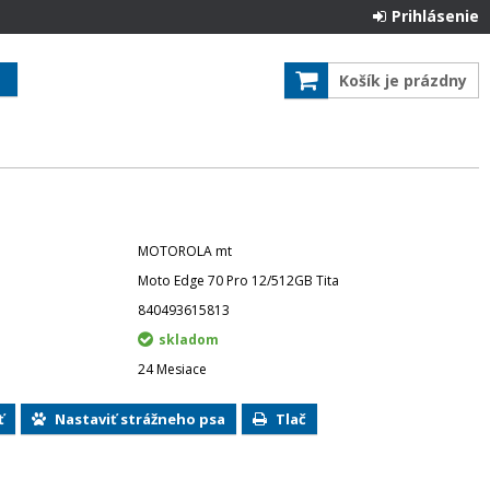
Prihlásenie
Košík je prázdny
MOTOROLA mt
Moto Edge 70 Pro 12/512GB Tita
840493615813
skladom
24 Mesiace
ť
Nastaviť strážneho psa
Tlač