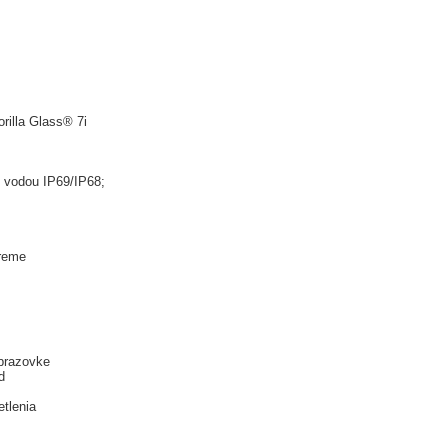
rilla Glass® 7i
 vodou IP69/IP68;
reme
obrazovke
d
etlenia