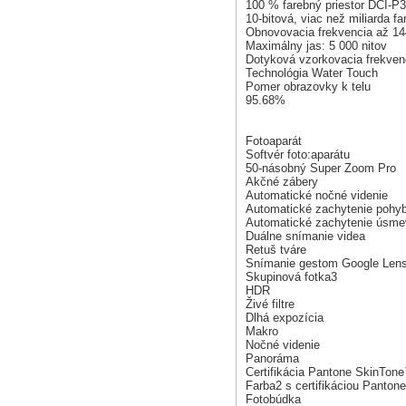
100 % farebný priestor DCI-P3
10-bitová, viac než miliarda f
Obnovovacia frekvencia až 1
Maximálny jas: 5 000 nitov
Dotyková vzorkovacia frekven
Technológia Water Touch
Pomer obrazovky k telu
95.68%
Fotoaparát
Softvér foto:aparátu
50-násobný Super Zoom Pro
Akčné zábery
Automatické nočné videnie
Automatické zachytenie pohy
Automatické zachytenie úsme
Duálne snímanie videa
Retuš tváre
Snímanie gestom Google Len
Skupinová fotka3
HDR
Živé filtre
Dlhá expozícia
Makro
Nočné videnie
Panoráma
Certifikácia Pantone SkinTon
Farba2 s certifikáciou Panton
Fotobúdka