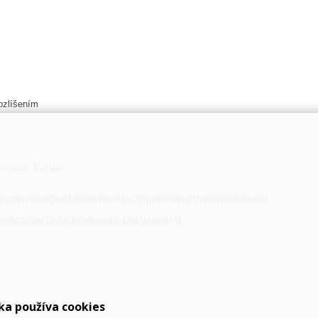
ozlíšením
onass, Galileo
6/n28/n38/n40/n41/n66/n70/n71/n77/n78/n80/n81/n83/n84/n89/n94
20/25/26/28/32/34/38/39/40/41/42/43/48/66/71
ka používa cookies