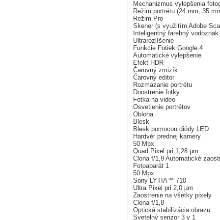
Mechanizmus vylepšenia fotog
Režim portrétu (24 mm, 35 m
Režim Pro
Skener (s využitím Adobe Sca
Inteligentný farebný vodoznak
Ultrarozlíšenie
Funkcie Fotiek Google:4
Automatické vylepšenie
Efekt HDR
Čarovný zmizík
Čarovný editor
Rozmazanie portrétu
Doostrenie fotky
Fotka na video
Osvetlenie portrétov
Obloha
Blesk
Blesk pomocou diódy LED
Hardvér prednej kamery
50 Mpx
Quad Pixel pri 1,28 µm
Clona f/1,9 Automatické zaost
Fotoaparát 1
50 Mpx
Sony LYTIA™ 710
Ultra Pixel pri 2,0 µm
Zaostrenie na všetky pixely
Clona f/1,8
Optická stabilizácia obrazu
Svetelný senzor 3 v 1