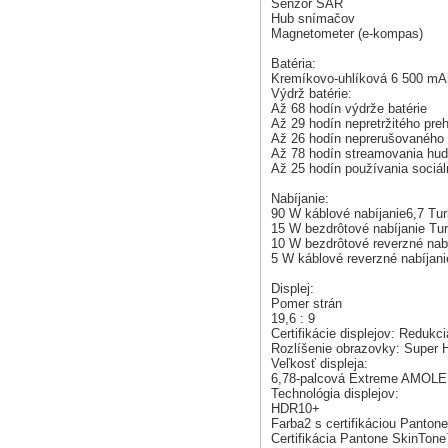
Senzor SAR
Hub snímačov
Magnetometer (e-kompas)
Batéria:
Kremíkovo-uhlíková 6 500 mA
Výdrž batérie:
Až 68 hodín výdrže batérie
Až 29 hodín nepretržitého pre
Až 26 hodín neprerušovaného 
Až 78 hodín streamovania hu
Až 25 hodín používania sociá
Nabíjanie:
90 W káblové nabíjanie6,7 T
15 W bezdrôtové nabíjanie T
10 W bezdrôtové reverzné nab
5 W káblové reverzné nabíjani
Displej:
Pomer strán
19,6 : 9
Certifikácie displejov: Redu
Rozlíšenie obrazovky: Super 
Veľkosť displeja:
6,78-palcová Extreme AMOL
Technológia displejov:
HDR10+
Farba2 s certifikáciou Panton
Certifikácia Pantone SkinTon