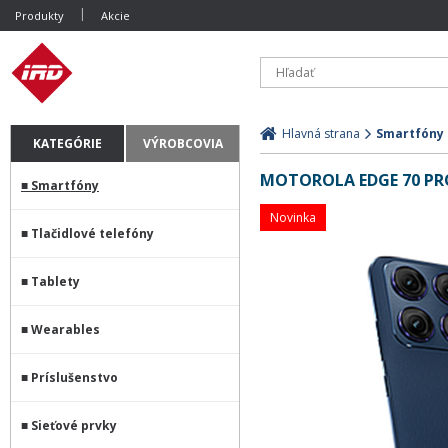
Produkty
Akcie
Hlavná strana
Smartfóny
KATEGÓRIE
VÝROBCOVIA
MOTOROLA EDGE 70 PRO
Smartfóny
Novinka
Tlačidlové telefóny
Tablety
Wearables
Príslušenstvo
Sieťové prvky