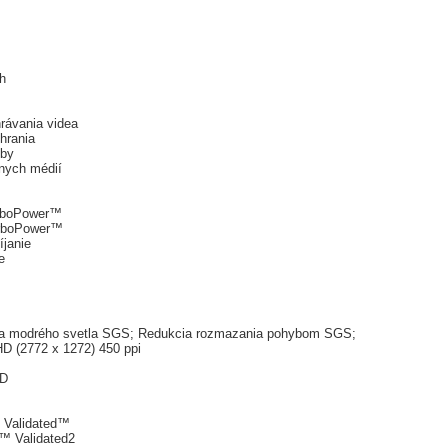
h
hrávania videa
hrania
dby
lnych médií
urboPower™
urboPower™
íjanie
e
kcia modrého svetla SGS; Redukcia rozmazania pohybom SGS;
HD (2772 x 1272) 450 ppi
ED
e Validated™
e™ Validated2