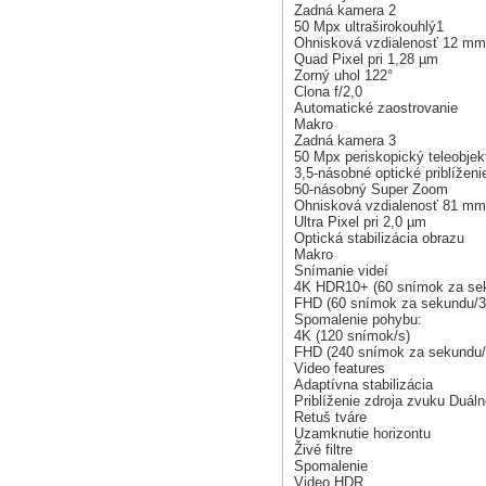
Zadná kamera 2
50 Mpx ultraširokouhlý1
Ohnisková vzdialenosť 12 mm
Quad Pixel pri 1,28 µm
Zorný uhol 122°
Clona f/2,0
Automatické zaostrovanie
Makro
Zadná kamera 3
50 Mpx periskopický teleobjek
3,5-násobné optické priblíženi
50-násobný Super Zoom
Ohnisková vzdialenosť 81 mm
Ultra Pixel pri 2,0 µm
Optická stabilizácia obrazu
Makro
Snímanie videí
4K HDR10+ (60 snímok za se
FHD (60 snímok za sekundu/3
Spomalenie pohybu:
4K (120 snímok/s)
FHD (240 snímok za sekundu/
Video features
Adaptívna stabilizácia
Priblíženie zdroja zvuku Duál
Retuš tváre
Uzamknutie horizontu
Živé filtre
Spomalenie
Video HDR