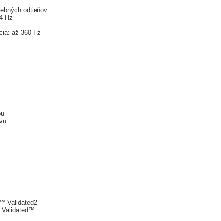
arebných odtieňov
44 Hz
cia: až 360 Hz
bu
vu
s
e™ Validated2
e Validated™