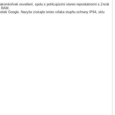
 akomkoľvek osvetlení, spolu s pohlcujúcimi stereo reproduktormi s 2-krát
u RAM.
tiek Google. Navyše získajte istotu vďaka stupňu ochrany IP64, sklu