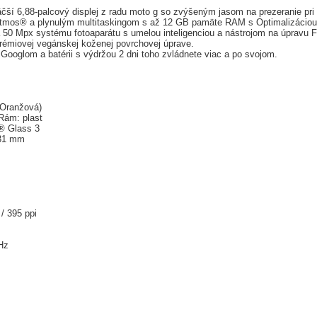
äčší 6,88-palcový displej z radu moto g so zvýšeným jasom na prezeranie pri
Atmos® a plynulým multitaskingom s až 12 GB pamäte RAM s Optimalizácio
50 Mpx systému fotoaparátu s umelou inteligenciou a nástrojom na úpravu Fo
rémiovej vegánskej koženej povrchovej úprave.
Googlom a batérii s výdržou 2 dni toho zvládnete viac a po svojom.
Oranžová)
Rám: plast
a® Glass 3
,31 mm
/ 395 ppi
Hz