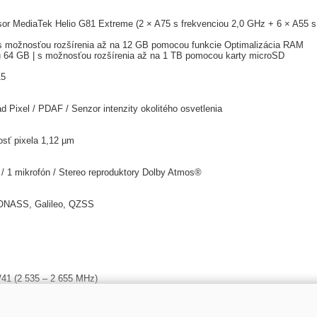
or MediaTek Helio G81 Extreme (2 × A75 s frekvenciou 2,0 GHz + 6 × A55 s 
ožnosťou rozšírenia až na 12 GB pomocou funkcie Optimalizácia RAM
u 64 GB | s možnosťou rozšírenia až na 1 TB pomocou karty microSD
15
d Pixel / PDAF / Senzor intenzity okolitého osvetlenia
osť pixela 1,12 µm
/ 1 mikrofón / Stereo reproduktory Dolby Atmos®
LONASS, Galileo, QZSS
/41 (2 535 – 2 655 MHz)