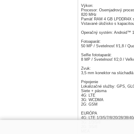
Výkon:
Procesor: Osemjadrový proces
820 MHz
Pamäť RAM 4 GB LPDDR4X s m
Vstavané úložisko s kapacito
Operačný systém: Android™ 
Fotoaparát:
50 MP / Svetelnosť f/1,8 / Qua
Selfie fototaparát:
8 MP / Svetelnosť f/2,0 / Veľk
Zvuk:
3,5 mm konektor na slúchadlá 
Pripojenie
Lokalizačné služby: GPS, G
Siete + pásma
4G: LTE
3G: WCDMA
2G: GSM
EURÓPA
4G: LTE 1/3/5/7/8/20/28/38/40
3G: 1/3/5/8
2G: 3/5/8
MEA