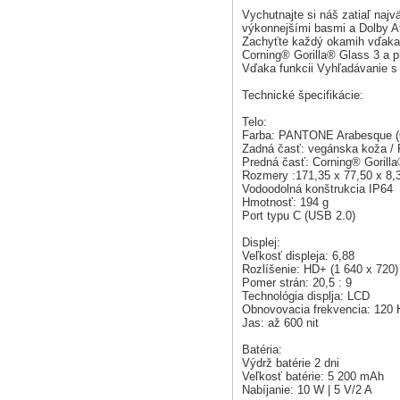
Vychutnajte si náš zatiaľ najv
výkonnejšími basmi a Dolby 
Zachyťte každý okamih vďaka 
Corning® Gorilla® Glass 3 a p
Vďaka funkcii Vyhľadávanie s 
Technické špecifikácie:
Telo:
Farba: PANTONE Arabesque (
Zadná časť: vegánska koža / 
Predná časť: Corning® Gorill
Rozmery :171,35 x 77,50 x 8
Vodoodolná konštrukcia IP64
Hmotnosť: 194 g
Port typu C (USB 2.0)
Displej:
Veľkosť displeja: 6,88
Rozlíšenie: HD+ (1 640 x 720) 
Pomer strán: 20,5 : 9
Technológia displja: LCD
Obnovovacia frekvencia: 120 
Jas: až 600 nit
Batéria:
Výdrž batérie 2 dni
Veľkosť batérie: 5 200 mAh
Nabíjanie: 10 W | 5 V/2 A