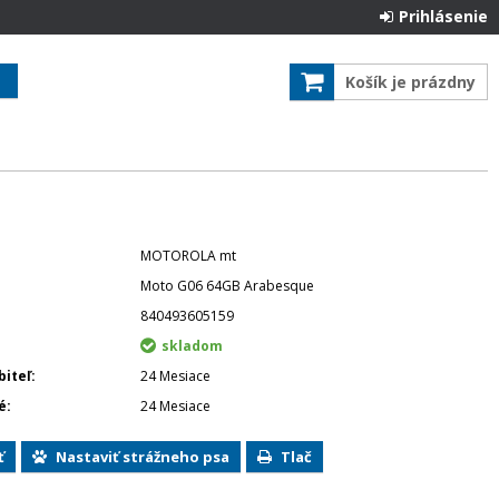
Prihlásenie
Košík je prázdny
MOTOROLA mt
Moto G06 64GB Arabesque
840493605159
skladom
biteľ
24 Mesiace
é
24 Mesiace
ť
Nastaviť strážneho psa
Tlač