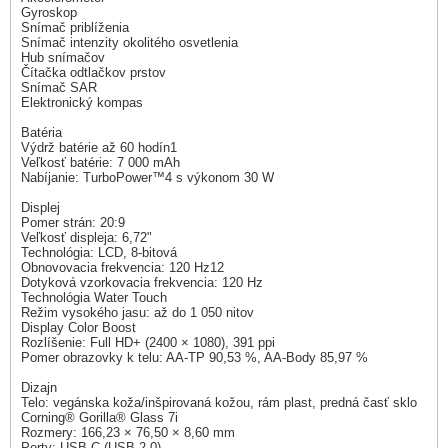
Gyroskop
Snímač priblíženia
Snímač intenzity okolitého osvetlenia
Hub snímačov
Čítačka odtlačkov prstov
Snímač SAR
Elektronický kompas
Batéria
Výdrž batérie až 60 hodín1
Veľkosť batérie: 7 000 mAh
Nabíjanie: TurboPower™4 s výkonom 30 W
Displej
Pomer strán: 20:9
Veľkosť displeja: 6,72"
Technológia: LCD, 8-bitová
Obnovovacia frekvencia: 120 Hz12
Dotyková vzorkovacia frekvencia: 120 Hz
Technológia Water Touch
Režim vysokého jasu: až do 1 050 nitov
Display Color Boost
Rozlíšenie: Full HD+ (2400 × 1080), 391 ppi
Pomer obrazovky k telu: AA-TP 90,53 %, AA-Body 85,97 %
Dizajn
Telo: vegánska koža/inšpirovaná kožou, rám plast, predná časť sklo
Corning® Gorilla® Glass 7i
Rozmery: 166,23 × 76,50 × 8,60 mm
Porty: USB-C (USB 2.0)