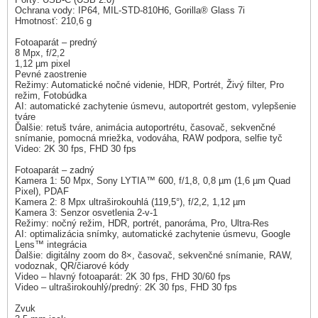
Ochrana vody: IP64, MIL-STD-810H6, Gorilla® Glass 7i
Hmotnosť: 210,6 g
Fotoaparát – predný
8 Mpx, f/2,2
1,12 µm pixel
Pevné zaostrenie
Režimy: Automatické nočné videnie, HDR, Portrét, Živý filter, Pro
režim, Fotobúdka
AI: automatické zachytenie úsmevu, autoportrét gestom, vylepšenie
tváre
Ďalšie: retuš tváre, animácia autoportrétu, časovač, sekvenčné
snímanie, pomocná mriežka, vodováha, RAW podpora, selfie tyč
Video: 2K 30 fps, FHD 30 fps
Fotoaparát – zadný
Kamera 1: 50 Mpx, Sony LYTIA™ 600, f/1,8, 0,8 µm (1,6 µm Quad
Pixel), PDAF
Kamera 2: 8 Mpx ultraširokouhlá (119,5°), f/2,2, 1,12 µm
Kamera 3: Senzor osvetlenia 2-v-1
Režimy: nočný režim, HDR, portrét, panoráma, Pro, Ultra-Res
AI: optimalizácia snímky, automatické zachytenie úsmevu, Google
Lens™ integrácia
Ďalšie: digitálny zoom do 8×, časovač, sekvenčné snímanie, RAW,
vodoznak, QR/čiarové kódy
Video – hlavný fotoaparát: 2K 30 fps, FHD 30/60 fps
Video – ultraširokouhlý/predný: 2K 30 fps, FHD 30 fps
Zvuk