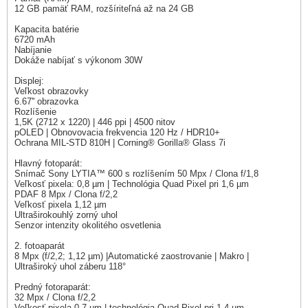
12 GB pamäť RAM, rozšíriteľná až na 24 GB
Kapacita batérie
6720 mAh
Nabíjanie
Dokáže nabíjať s výkonom 30W
Displej:
Veľkost obrazovky
6.67'' obrazovka
Rozlíšenie
1,5K (2712 x 1220) | 446 ppi | 4500 nitov
pOLED | Obnovovacia frekvencia 120 Hz / HDR10+
Ochrana MIL-STD 810H | Corning® Gorilla® Glass 7i
Hlavný fotoparát:
Snímač Sony LYTIA™ 600 s rozlíšením 50 Mpx / Clona f/1,8
Veľkosť pixela: 0,8 µm | Technológia Quad Pixel pri 1,6 µm
PDAF 8 Mpx / Clona f/2,2
Veľkosť pixela 1,12 µm
Ultraširokouhlý zorný uhol
Senzor intenzity okolitého osvetlenia
2. fotoaparát
8 Mpx (f/2,2; 1,12 µm) |Automatické zaostrovanie | Makro |
Ultraširoký uhol záberu 118°
Predný fotoraparát:
32 Mpx / Clona f/2,2
Veľkosť pixela 0,7 µm | technológia Quad Pixel pri 1,4 µm