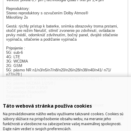
Reproduktory:
Stereo reproduktory s ozvučením Dolby Atmos®
Mikrofóny 2x
Gestá: rýchly prístup k baterke, snímka obrazovky troma prstami,
otočiť pre režim Nerušiť, stlmiť zvonenie po zdvihnutí, ovládacie
prvky médií, odomknúť zdvihnutím, bočný panel, dvojité stlačenie
vypínača, stlačenie a podržanie vypínača
Pripojenie :
5G: sub-6
4G: LTE
3G: WCDMA
2G: GSM
5G: pásmo NR n1/n3/n5/n7/n8/n20/n26/n28/n38/n40/n41/ n71/
n77/n78 |
4G: pásmo LTE 1/2/3/5/7/8/20/26/28/32/38/40/41/42/71 |
3G: pásmo WCDMA 1/2/5/8 |
2G: pásmo GSM 2/3/5/8
Technológia Bluetooth®
Bluetooth® 5.3
NFC - áno
Táto webová stránka používa cookies
Wi-Fi 802.11 a/b/g/n/ac | 2,4 GHz a 5 GHz | Wi-Fi hotspot
Služba zisťovania polohy
Na prevádzkovanie nášho webu využívame takzvané cookies. Cookies sú
GPS, GLONASS, Galileo, QZSS, Beidou
Slot SIM karty + Slot na SD kartu (1 fyzická karta nano SIM + eSIM)
súbory slúžiace na prispôsobenie obsahu webu, na meranie jeho
Port typu C (USB 2.0)
funkčnosti a všeobecne na zabezpečenie vašej maximálnej spokojnosti.
Dajte nám vedieť o svojich preferenciách.