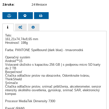
Záruka
24 Mesiace
Telo:
161,21x74,74x8,65 mm
Hmotnosť: 198g
Farba: PANTONE Spellbound (dark blue) - tmavomodrá
Operačný systém
Android™15
Vstavané úložisko s kapacitou 256 GB | s podporou micro SD karty
do 2 TB
Bezpečnosť
Čítačka odtlačkov prstov na obrazovke, Odomknutie tvárou,
ThinkShield
Snímače
Čítačka odtlačkov prstov, snímač priblíženia, akcelerometer, senzor
intenzity okolitého osvetlenia, gyroskop, snímač SAR, elektronický
kompas
Procesor MediaTek Dimensity 7300
Pamäť (RAM)