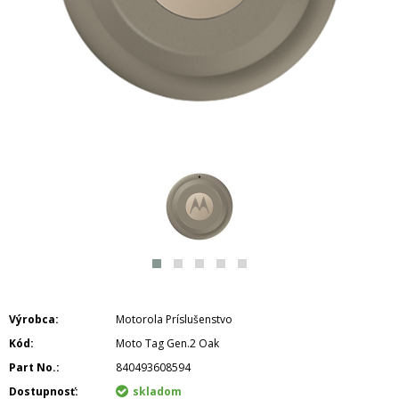
Výrobca
Motorola Príslušenstvo
Kód
Moto Tag Gen.2 Oak
Part No.
840493608594
Dostupnosť
skladom