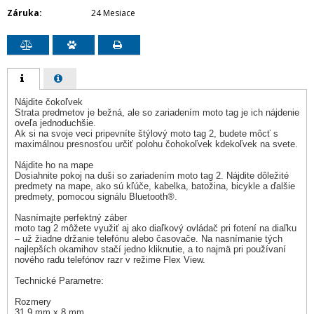
Záruka
24 Mesiace
Nájdite čokoľvek
Strata predmetov je bežná, ale so zariadením moto tag je ich nájdenie
oveľa jednoduchšie.
Ak si na svoje veci pripevníte štýlový moto tag 2, budete môcť s
maximálnou presnosťou určiť polohu čohokoľvek kdekoľvek na svete.
Nájdite ho na mape
Dosiahnite pokoj na duši so zariadením moto tag 2. Nájdite dôležité
predmety na mape, ako sú kľúče, kabelka, batožina, bicykle a ďalšie
predmety, pomocou signálu Bluetooth®.
Nasnímajte perfektný záber
moto tag 2 môžete využiť aj ako diaľkový ovládač pri fotení na diaľku
– už žiadne držanie telefónu alebo časovače. Na nasnímanie tých
najlepších okamihov stačí jedno kliknutie, a to najmä pri používaní
nového radu telefónov razr v režime Flex View.
Technické Parametre:
Rozmery
31,9 mm x 8 mm