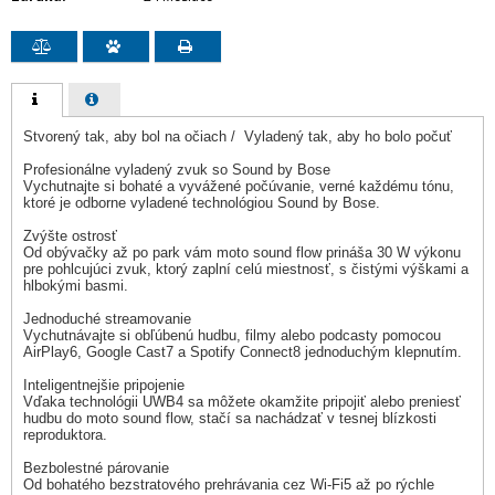
Stvorený tak, aby bol na očiach / Vyladený tak, aby ho bolo počuť
Profesionálne vyladený zvuk so Sound by Bose
Vychutnajte si bohaté a vyvážené počúvanie, verné každému tónu,
ktoré je odborne vyladené technológiou Sound by Bose.
Zvýšte ostrosť
Od obývačky až po park vám moto sound flow prináša 30 W výkonu
pre pohlcujúci zvuk, ktorý zaplní celú miestnosť, s čistými výškami a
hlbokými basmi.
Jednoduché streamovanie
Vychutnávajte si obľúbenú hudbu, filmy alebo podcasty pomocou
AirPlay6, Google Cast7 a Spotify Connect8 jednoduchým klepnutím.
Inteligentnejšie pripojenie
Vďaka technológii UWB4 sa môžete okamžite pripojiť alebo preniesť
hudbu do moto sound flow, stačí sa nachádzať v tesnej blízkosti
reproduktora.
Bezbolestné párovanie
Od bohatého bezstratového prehrávania cez Wi-Fi5 až po rýchle