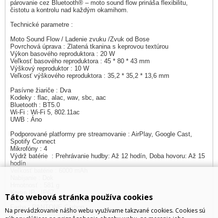
párovanie cez Bluetooth® – moto sound flow prináša flexibilitu,
čistotu a kontrolu nad každým okamihom.
Technické parametre :
Moto Sound Flow / Ladenie zvuku /Zvuk od Bose
Povrchová úprava : Zlatená tkanina s keprovou textúrou
Výkon basového reproduktora : 20 W
Veľkosť basového reproduktora : 45 * 80 * 43 mm
Výškový reproduktor : 10 W
Veľkosť výškového reproduktora : 35,2 * 35,2 * 13,6 mm
Pasívne žiariče : Dva
Kodeky : flac, alac, wav, sbc, aac
Bluetooth : BT5.0
Wi-Fi : Wi-Fi 5, 802.11ac
UWB : Áno
Podporované platformy pre streamovanie : AirPlay, Google Cast,
Spotify Connect
Mikrofóny : 4
Výdrž batérie : Prehrávanie hudby: Až 12 hodín, Doba hovoru: Až 15
hodín
Veľkosť batérie : 6000 mAh
Nabíjanie : Dok
Hmotnosť : 581 g
Krytie IP : IP67
Táto webová stránka používa cookies
Tlačidlá : Kapacitné dotykové
Farba : PANTONE Carbon
Na prevádzkovanie nášho webu využívame takzvané cookies. Cookies sú