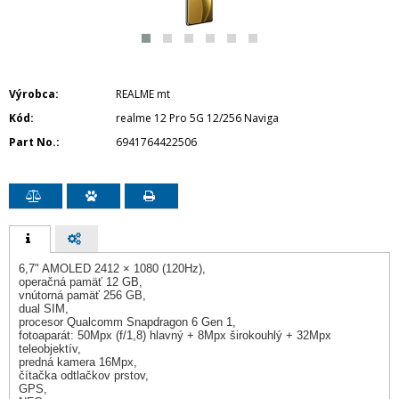
Výrobca
REALME mt
Kód
realme 12 Pro 5G 12/256 Naviga
Part No.
6941764422506
6,7" AMOLED 2412 × 1080 (120Hz),
operačná pamäť 12 GB,
vnútorná pamäť 256 GB,
dual SIM,
procesor Qualcomm Snapdragon 6 Gen 1,
fotoaparát: 50Mpx (f/1,8) hlavný + 8Mpx širokouhlý + 32Mpx
teleobjektív,
predná kamera 16Mpx,
čítačka odtlačkov prstov,
GPS,