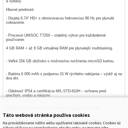
a výbavy.
Hlavné prednosti
- Displej 6,74” HD+ s obnovovacou frekvenciou 90 Hz pre plynulé
zobrazenie.
- Procesor UNISOC T7250 – stabilný výkon pre každodenné
používanie.
4 GB RAM + až 8 GB virtuálnej RAM pre plynulejší multitasking.
- Veľké 256 GB úložisko s možnosťou rozšírenia microSD kartou.
- Batéria 6 000 mAh s podporou 15 W rýchleho nabíjania – výdrž aj na
dva dni.
- Odolnosť IP54 a certifikácia MIL-STD-810H – ochrana pred
prachom, vodou a nárazmi.
-
Android 15 s realme UI 5 – moderný a bezpečný systém.
Táto webová stránka používa cookies
- Fotoaparáty: zadný 13 Mpx (v niektorých regiónoch 50 Mpx), predný
Na prevádzkovanie nášho webu využívame takzvané cookies. Cookies sú
5 Mpx.
súbory slúžiace na prispôsobenie obsahu webu, na meranie jeho