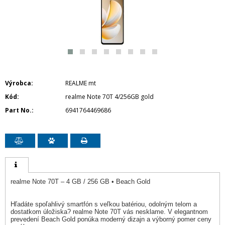
Výrobca
REALME mt
Kód
realme Note 70T 4/256GB gold
Part No.
6941764469686
realme Note 70T – 4 GB / 256 GB • Beach Gold
Hľadáte spoľahlivý smartfón s veľkou batériou, odolným telom a
dostatkom úložiska? realme Note 70T vás nesklame. V elegantnom
prevedení Beach Gold ponúka moderný dizajn a výborný pomer ceny