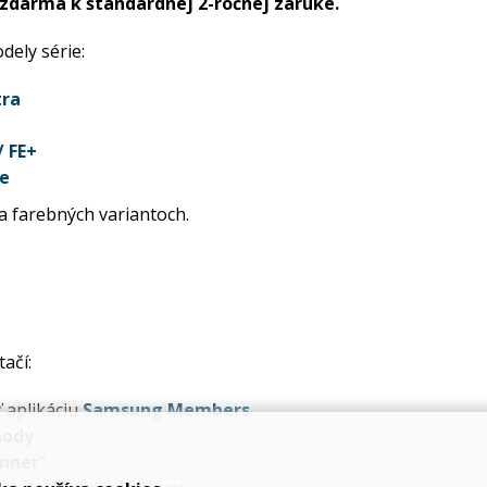
 zdarma k štandardnej 2-ročnej záruke.
dely série:
tra
/ FE+
te
a farebných variantoch.
ačí:
ť aplikáciu
Samsung Members
hody
anner
“