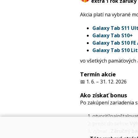
extra 1 rok záruky
Akcia platí na vybrané mo
Galaxy Tab S11 Ul
Galaxy Tab S10+
Galaxy Tab S10 FE 
Galaxy Tab S10 Li
vo všetkých pamäťových 
Termín akcie
📅 1. 6. – 31. 12. 2026
Ako získať bonus
Po zakúpení zariadenia st
otvoriť/nainštalova
prejsť do sekcie
Vý
vybrať „
Záručný b