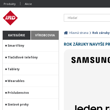
Produkty
Akcie
Hlavná strana
Rok záruky
KATEGÓRIE
VÝROBCOVIA
ROK ZÁRUKY NAVYŠE P
Smartfóny
Tlačidlové telefóny
Tablety
Wearables
Príslušenstvo
Sieťové prvky