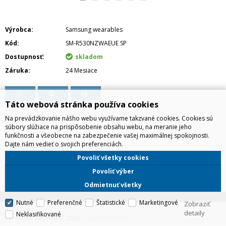
Výrobca
Samsung wearables
Kód
SM-R530NZWAEUE SP
Dostupnosť
skladom
Záruka
24 Mesiace
Táto webová stránka používa cookies
Na prevádzkovanie nášho webu využívame takzvané cookies. Cookies sú
súbory slúžiace na prispôsobenie obsahu webu, na meranie jeho
funkčnosti a všeobecne na zabezpečenie vašej maximálnej spokojnosti.
Dajte nám vedieť o svojich preferenciách.
Produkt manažér:
Jakub Lichtner, 0918112735,
jakub.lichtner@irdistribution.sk
Povoliť všetky cookies
Povoliť výber
Odmietnuť všetky
Nutné
Preferenčné
Štatistické
Marketingové
Zobraziť
IRD Eshop
detaily
Neklasifikované
CyberSoft s.r.o.
Technické riešenie © 2026