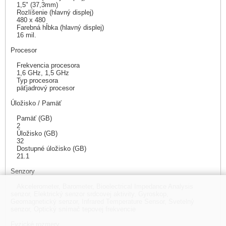
1,5" (37,3mm)
Rozlíšenie (hlavný displej)
480 x 480
Farebná hĺbka (hlavný displej)
16 mil.
Procesor
Frekvencia procesora
1,6 GHz, 1,5 GHz
Typ procesora
päťjadrový procesor
Úložisko / Pamäť
Pamäť (GB)
2
Úložisko (GB)
32
Dostupné úložisko (GB)
21.1
Senzory
Akcelerometer, Barometer, Bioelectrical Impedance Analysis
senzor, Elektrický senzor srdcovej aktivity, Gyroskop,
Geomagnetický senzor, Infrared Temperature Sensor, Svetelný
senzor, Optický snímač tepovej frekvencie
Fyzické rozmery