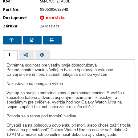
Kód
SM-L705FZTAEUE
Part No.
8806095683348
Dostupnosť
Záruka
24 Mesiace
Extrémna odolnosť pre všetky tvoje dobrodružstvá
Presné monitorovanie všetkých tvojich športových výkonov
Užívaj si celé dni bez nutnosti nabíjania s dlhou výdržou
Nezastaviteľná energia a výkon
Vystúp zo svojej komfortnej zóny a prekonávaj hranice. S vyššou
kapacitou batérie a dvoma úspornými režimami – klasickým a
špeciálnym pre cvičenie, vydržia hodinky Galaxy Watch Ultra na
tvojom zápästí bez nabíjania zase o niečo dlhšie.
Ponoria sa s tebou pod morskú hladinu
Chystáš sa na pohodovú dovolenku pri mori, alebo chceš zažiť trochu
adrenalínu pri potápaní? Galaxy Watch Ultra sú odolné voči tlaku až
10 ATM a môžeš ich pohodlne nosiť dokonca aj v slanej vode.