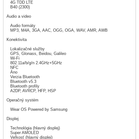
4G TDD LTE
B40 (2300)
Audio a video
Audio formáty
MP3, M4A, 3GA, AAC, OGG, OGA, WAV, AMR, AWB
Konektivita
Lokalizačné služby
GPS, Glonass, Beidou, Galileo
Wi-Fi
802.11a/b/g/n 2.4GHz+5GHz
NFC
Áno
Verzia Bluetooth
Bluetooth v5.3
Bluetooth profily
A2DP, AVRCP, HFP, HSP
Operačný systém
Wear OS Powered by Samsung
Displej
Technológia (hlavný displej)
Super AMOLED
Veľkosť (hlavný displej)