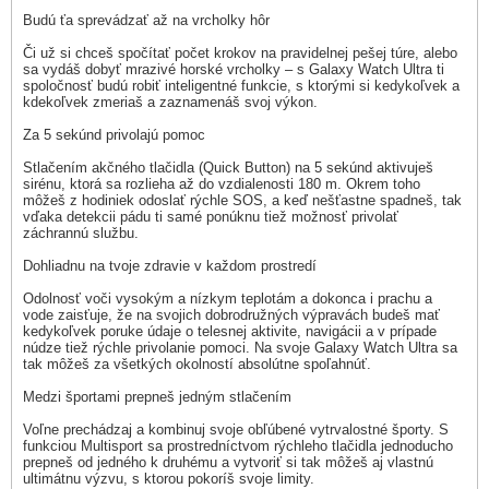
Budú ťa sprevádzať až na vrcholky hôr
Či už si chceš spočítať počet krokov na pravidelnej pešej túre, alebo
sa vydáš dobyť mrazivé horské vrcholky – s Galaxy Watch Ultra ti
spoločnosť budú robiť inteligentné funkcie, s ktorými si kedykoľvek a
kdekoľvek zmeriaš a zaznamenáš svoj výkon.
Za 5 sekúnd privolajú pomoc
Stlačením akčného tlačidla (Quick Button) na 5 sekúnd aktivuješ
sirénu, ktorá sa rozlieha až do vzdialenosti 180 m. Okrem toho
môžeš z hodiniek odoslať rýchle SOS, a keď nešťastne spadneš, tak
vďaka detekcii pádu ti samé ponúknu tiež možnosť privolať
záchrannú službu.
Dohliadnu na tvoje zdravie v každom prostredí
Odolnosť voči vysokým a nízkym teplotám a dokonca i prachu a
vode zaisťuje, že na svojich dobrodružných výpravách budeš mať
kedykoľvek poruke údaje o telesnej aktivite, navigácii a v prípade
núdze tiež rýchle privolanie pomoci. Na svoje Galaxy Watch Ultra sa
tak môžeš za všetkých okolností absolútne spoľahnúť.
Medzi športami prepneš jedným stlačením
Voľne prechádzaj a kombinuj svoje obľúbené vytrvalostné športy. S
funkciou Multisport sa prostredníctvom rýchleho tlačidla jednoducho
prepneš od jedného k druhému a vytvoriť si tak môžeš aj vlastnú
ultimátnu výzvu, s ktorou pokoríš svoje limity.