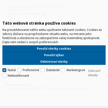
Rozmery tela hodiniek (V x Š x H, mm)
47.4 x 47.1 x 12.1
Hmotnosť tela hodiniek (g)
60.5
Odolnosť
Táto webová stránka používa cookies
10 ATM
Na prevádzkovanie nášho webu využívame takzvané cookies. Cookies sú
Batéria
súbory slúžiace na prispôsobenie obsahu webu, na meranie jeho
funkčnosti a všeobecne na zabezpečenie vašej maximálnej spokojnosti.
Kapacita batérie (mAh, typická)
Dajte nám vedieť o svojich preferenciách.
590
Vymeniteľná batéria
Povoliť všetky cookies
Nie
Výdrž pri bežnom používaní (v hodinách, bez funkcie Always On
Povoliť výber
Display)
Až do 80
Odmietnuť všetky
Výdrž pri bežnom používaní (v hodinách, s funkciou Always On
Display)
Nutné
Preferenčné
Štatistické
Marketingové
Zobraziť
Až do 60
detaily
Neklasifikované
Produkt manažér:
Jakub Lichtner, 0918112735,
jakub.lichtner@irdistribution.sk