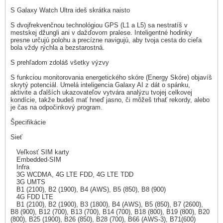
S Galaxy Watch Ultra ideš skrátka naisto
S dvojfrekvenčnou technológiou GPS (L1 a L5) sa nestratíš v
mestskej džungli ani v dažďovom pralese. Inteligentné hodinky
presne určujú polohu a precízne navigujú, aby tvoja cesta do cieľa
bola vždy rýchla a bezstarostná.
S prehľadom zdoláš všetky výzvy
S funkciou monitorovania energetického skóre (Energy Skóre) objavíš
skrytý potenciál. Umelá inteligencia Galaxy AI z dát o spánku,
aktivite a ďalších ukazovateľov vytvára analýzu tvojej celkovej
kondície, takže budeš mať hneď jasno, či môžeš trhať rekordy, alebo
je čas na odpočinkový program.
Špecifikácie
Sieť
Veľkosť SIM karty
Embedded-SIM
Infra
3G WCDMA, 4G LTE FDD, 4G LTE TDD
3G UMTS
B1 (2100), B2 (1900), B4 (AWS), B5 (850), B8 (900)
4G FDD LTE
B1 (2100), B2 (1900), B3 (1800), B4 (AWS), B5 (850), B7 (2600),
B8 (900), B12 (700), B13 (700), B14 (700), B18 (800), B19 (800), B20
(800), B25 (1900), B26 (850), B28 (700), B66 (AWS-3), B71(600)