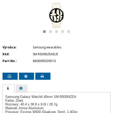
Výrobca
Samsung wearables
Kód
SM-R930NZEAEUE
Part No.
8806095039510
Samsung Galaxy Watch6 40mm SM-R930NZEA
Farba: Zlatá
Rozmery: 40.4 x 38.8 x 9.0t / 28.7g
Materiál: Armor Aluminium
Procesor: Exynos W930 (Dualcore, 5nm), 1.4Ghz