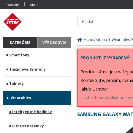
Produkty
Akcie
Hlavná strana
Wearables
KATEGÓRIE
VÝROBCOVIA
Smartfóny
PRODUKT JE VYRADENÝ!
Tlačidlové telefóny
Produkt už nie je v našej 
Kontaktujte, prosím, mana
Tablety
Jakub Lichtner
jakub.lichtner@irdistribution.
Wearables
Inteligentné hodinky
SAMSUNG GALAXY WATC
Fitness náramky