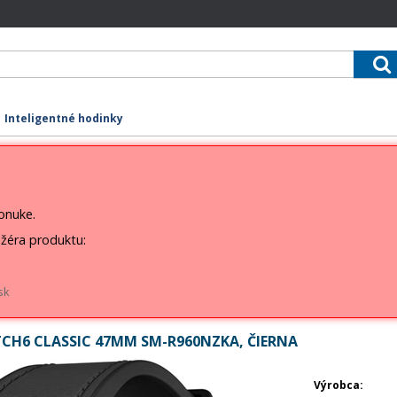
Inteligentné hodinky
ponuke.
žéra produktu:
sk
H6 CLASSIC 47MM SM-R960NZKA, ČIERNA
Výrobca