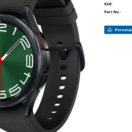
Kód
Part No.
Porovna