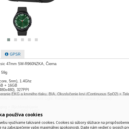
GPSR
ssic 47mm SM-R960NZKA, Čierna
/ 59g
core, 5nm), 1.4Ghz
GB + 16GB
 (480x480), 327PPI
Meranie EKG a krvného tlaku, BIA, Okyslyčenie krvi (Continuous SpO2) + Tele
eter, Barometer, Ambient Light, Kompas, 3D Hall sensor (Classic)
ging + Rýchlonabíjanie
4Ghz & 5Ghz / GPS / NFC
ka používa cookies
-810H
Rotating Bezel (Classic)
ebu využívame takzvané cookies. Cookies sú súbory slúžiace na prispôsoben
e na zabezpečenie vašej maximálnej spokojnosti. Dajte nám vedieť o svojich pr