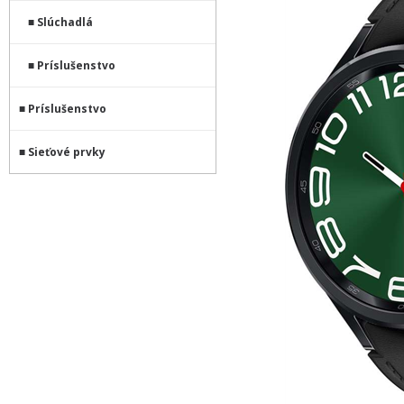
Slúchadlá
Príslušenstvo
Príslušenstvo
Sieťové prvky