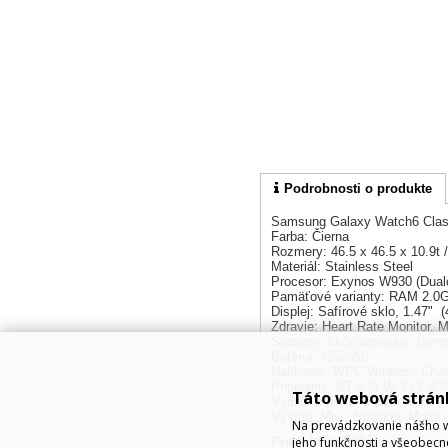
Podrobnosti o produkte
Samsung Galaxy Watch6 Cla
Farba: Čierna
Rozmery: 46.5 x 46.5 x 10.9t 
Materiál: Stainless Steel
Procesor: Exynos W930 (Dual
Pamäťové varianty: RAM 2.0
Displej: Safírové sklo, 1.47"
Zdravie: Heart Rate Monitor. 
Senzory: Akcelerometer, Gyrom
Batéria: 425mAh
Nabíjanie: WPC Wireless Char
Pripojenie: BT 5.3/ Wi-Fi 2.
Táto webová strán
Výdrž: 5ATM + IP68/MIL-STD
Výstup: Mic., Speaker, Motor, 
Na prevádzkovanie nášho w
Produkt manažér:
jeho funkčnosti a všeobecn