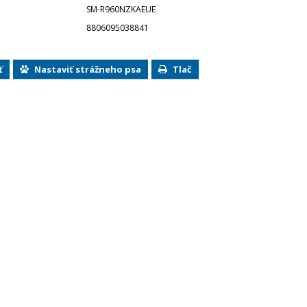
SM-R960NZKAEUE
8806095038841
ť
Nastaviť strážneho psa
Tlač