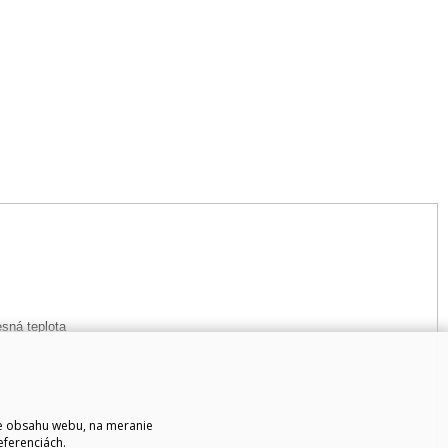
sná teplota
ie obsahu webu, na meranie
eferenciách.