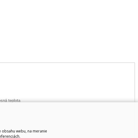
sná teplota
ie obsahu webu, na meranie
eferenciách.