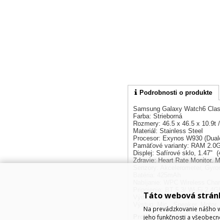
Podrobnosti o produkte
Samsung Galaxy Watch6 Cla
Farba: Strieborná
Rozmery: 46.5 x 46.5 x 10.9t 
Materiál: Stainless Steel
Procesor: Exynos W930 (Dual
Pamäťové varianty: RAM 2.0
Displej: Safírové sklo, 1.47"
Zdravie: Heart Rate Monitor. 
Senzory: Akcelerometer, Gyrom
Batéria: 425mAh
Nabíjanie: WPC Wireless Char
Pripojenie: BT 5.3/ Wi-Fi 2.
Táto webová strán
Výdrž: 5ATM + IP68/MIL-STD
Výstup: Mic., Speaker, Motor, 
Na prevádzkovanie nášho w
Produkt manažér:
jeho funkčnosti a všeobecn