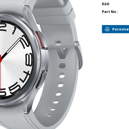
Kód
Part No.
Porovna