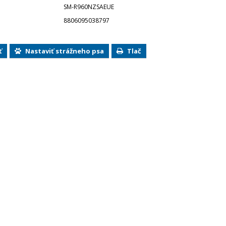
SM-R960NZSAEUE
8806095038797
ť
Nastaviť strážneho psa
Tlač