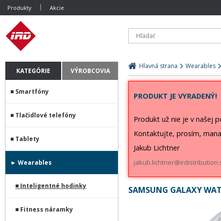
Produkty
Akcie
Hlavná strana
Wearables
KATEGÓRIE
VÝROBCOVIA
Smartfóny
PRODUKT JE VYRADENÝ!
Tlačidlové telefóny
Produkt už nie je v našej 
Kontaktujte, prosím, mana
Tablety
Jakub Lichtner
jakub.lichtner@irdistribution.
Wearables
Inteligentné hodinky
SAMSUNG GALAXY WATC
Fitness náramky