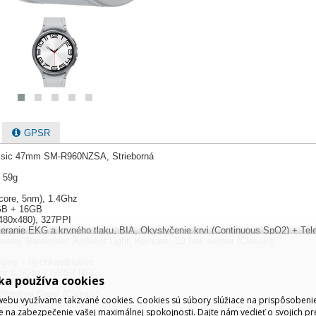
GPSR
ssic 47mm SM-R960NZSA, Strieborná
/ 59g
core, 5nm), 1.4Ghz
GB + 16GB
 (480x480), 327PPI
Meranie EKG a krvného tlaku, BIA, Okyslyčenie krvi (Continuous SpO2) + Tele
eter, Barometer, Ambient Light, Kompas, 3D Hall sensor (Classic)
ging + Rýchlonabíjanie
4Ghz & 5Ghz / GPS / NFC
ka používa cookies
-810H
Rotating Bezel (Classic)
ebu využívame takzvané cookies. Cookies sú súbory slúžiace na prispôsoben
e na zabezpečenie vašej maximálnej spokojnosti. Dajte nám vedieť o svojich pr