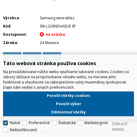
Výrobca
Samsung wearables
Kód
SM-L320NDAAEUE SP
Dostupnosť
Záruka
24 Mesiace
Táto webová stránka používa cookies
Na prevádzkovanie nášho webu využívame takzvané cookies. Cookies sú
súbory slúžiace na prispôsobenie obsahu webu, na meranie jeho
funkčnosti a všeobecne na zabezpečenie vašej maximálnej spokojnosti.
Dajte nám vedieť o svojich preferenciách.
Produkt manažér:
Jakub Lichtner, 0918112735,
jakub.lichtner@irdistribution.sk
Povoliť všetky cookies
Povoliť výber
Odmietnuť všetky
Nutné
Preferenčné
Štatistické
Marketingové
Zobraziť
IRD Eshop
detaily
Neklasifikované
CyberSoft s.r.o.
Technické riešenie © 2026