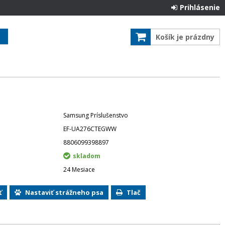
Prihlásenie
Košík je prázdny
Samsung Príslušenstvo
EF-UA276CTEGWW
8806099398897
skladom
24 Mesiace
ť
Nastaviť strážneho psa
Tlač