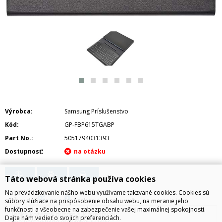
Výrobca
Samsung Príslušenstvo
Kód
GP-FBP615TGABP
Part No.
5051794031393
Dostupnosť
Táto webová stránka používa cookies
Na prevádzkovanie nášho webu využívame takzvané cookies. Cookies sú
súbory slúžiace na prispôsobenie obsahu webu, na meranie jeho
funkčnosti a všeobecne na zabezpečenie vašej maximálnej spokojnosti.
Tenké koženné puzdro s klávesnicou
Dajte nám vedieť o svojich preferenciách.
Dva nastaviteľné pozorovacie uhly