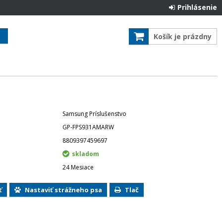
Prihlásenie
Košík je prázdny
Samsung Príslušenstvo
GP-FPS931AMARW
8809397459697
skladom
24 Mesiace
ť
Nastaviť strážneho psa
Tlač