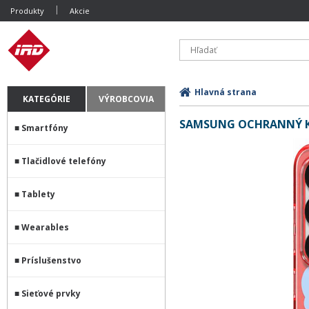
Produkty
Akcie
Hlavná strana
KATEGÓRIE
VÝROBCOVIA
SAMSUNG OCHRANNÝ KR
Smartfóny
Tlačidlové telefóny
Tablety
Wearables
Príslušenstvo
Sieťové prvky