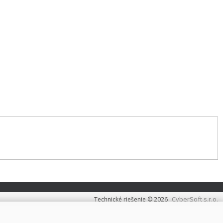
CyberSoft s.r.o.
Technické riešenie © 2026