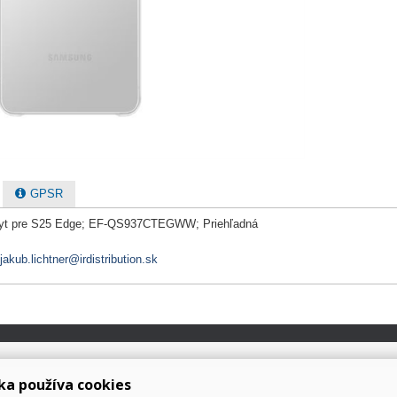
GPSR
ryt pre S25 Edge; EF-QS937CTEGWW; Priehľadná
jakub.lichtner@irdistribution.sk
ka používa cookies