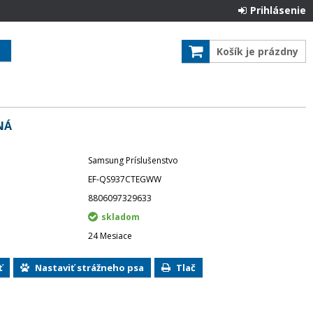
Prihlásenie
Košík je prázdny
NÁ
Samsung Príslušenstvo
EF-QS937CTEGWW
8806097329633
skladom
24 Mesiace
ť
Nastaviť strážneho psa
Tlač