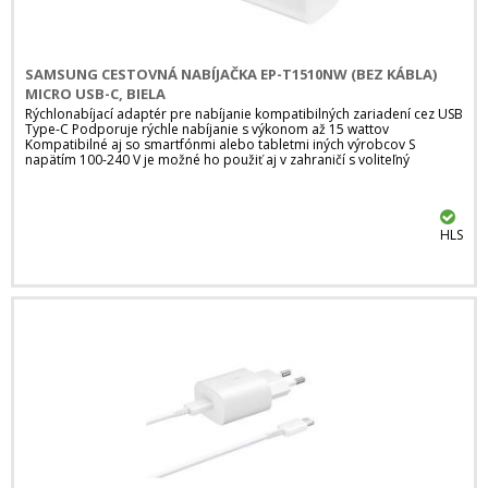
SAMSUNG CESTOVNÁ NABÍJAČKA EP-T1510NW (BEZ KÁBLA)
MICRO USB-C, BIELA
Rýchlonabíjací adaptér pre nabíjanie kompatibilných zariadení cez USB
Type-C Podporuje rýchle nabíjanie s výkonom až 15 wattov
Kompatibilné aj so smartfónmi alebo tabletmi iných výrobcov S
napätím 100-240 V je možné ho použiť aj v zahraničí s voliteľný
HLS