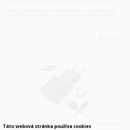
SAMSUNG RÝCHLONABÍJAČKA EP-TA845XW (45W), BIELA
Samsung rýchlonabíjačka EP-TA845XW (45W), biela Nabíjačka plná
energie Podpora rýchlonabíjania 45W pre Galaxy Note10/Note10+
HLS
SAMSUNG CESTOVNÁ NABÍJAČKA S USB-C, 45W, EP-T4510XB
Táto webová stránka používa cookies
ČIERNY