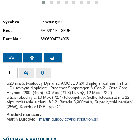
Výrobca
Samsung MT
Kód
SM-S911BLIGEUE
Part No.
8806094724905
S23 ma 6,1-palcový Dynamic AMOLED 2X displej s rozlíšením Full
HD+ rovným displejom. Procesor Snapdragon 8 Gen 2 - Octa-Core
Exynos 2200 (4nm). 50 Mpx (f/1.8) hlavný, 12 Mpx (f/2.2)
ultraširokouhlý a 10 Mpx (f/2.4) teleobjektív. Selfie fotoaparát má 12
Mpx rozlíšenie a clonu f/2.2. Batéria 3,900mAh, Super rychlé nabíjení
(25W), Konektor USB Type-C.
Produkt manažér:
Martin Ďurďovič,
martin.durdovic@irdistribution.sk
SÚVISIACE PRODUKTY