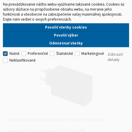
Na prevádzkovanie nášho webu využívame takzvané cookies. Cookies sú
Samsung cestovná nabíjačka s USB-C, 45W, EP-T4510XB čierny
súbory slúžiace na prispôsobenie obsahu webu, na meranie jeho
funkčnosti a všeobecne na zabezpečenie vašej maximálnej spokojnosti.
Dajte nám vedieť o svojich preferenciách.
Povoliť všetky cookies
Povoliť výber
HLS
Odmietnuť všetky
Nutné
Preferenčné
Štatistické
Marketingové
Zobraziť
detaily
Neklasifikované
SAMSUNG 65W POWER ADAPTER TRIO EP-T6530NB
Samsung 65W Power Adapter Trio EP-T6530NB