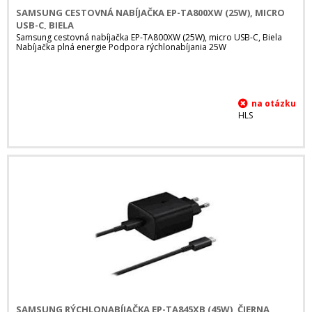
SAMSUNG CESTOVNÁ NABÍJAČKA EP-TA800XW (25W), MICRO
USB-C, BIELA
Samsung cestovná nabíjačka EP-TA800XW (25W), micro USB-C, Biela
Nabíjačka plná energie Podpora rýchlonabíjania 25W
HLS
SAMSUNG RÝCHLONABÍJAČKA EP-TA845XB (45W), ČIERNA