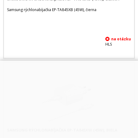
Samsung rýchlonabíjačka EP-TA845XB (45W), čierna
HLS
SAMSUNG RÝCHLONABÍJAČKA EP-TA845XW (45W), BIELA