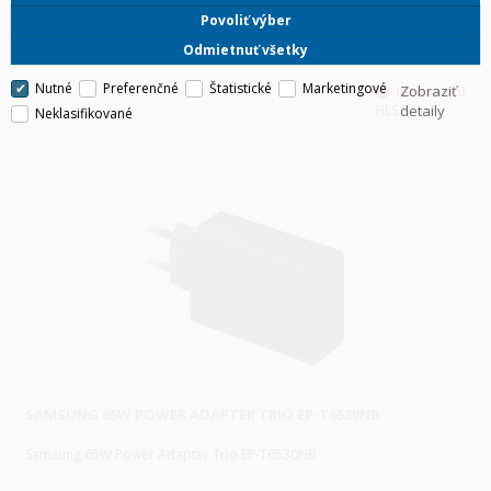
Povoliť výber
Odmietnuť všetky
Nutné
Preferenčné
Štatistické
Marketingové
Zobraziť
HLS
detaily
Neklasifikované
SAMSUNG 65W POWER ADAPTER TRIO EP-T6530NB
Samsung 65W Power Adapter Trio EP-T6530NB