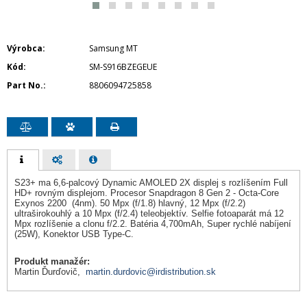
Výrobca
Samsung MT
Kód
SM-S916BZEGEUE
Part No.
8806094725858
S23+ ma 6,6-palcový Dynamic AMOLED 2X displej s rozlíšením Full
HD+ rovným displejom. Procesor Snapdragon 8 Gen 2 - Octa-Core
Exynos 2200 (4nm). 50 Mpx (f/1.8) hlavný, 12 Mpx (f/2.2)
ultraširokouhlý a 10 Mpx (f/2.4) teleobjektív. Selfie fotoaparát má 12
Mpx rozlíšenie a clonu f/2.2. Batéria 4,700mAh, Super rychlé nabíjení
(25W), Konektor USB Type-C.
Produkt manažér:
Martin Ďurďovič,
martin.durdovic@irdistribution.sk