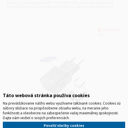
Samsung rýchlonabíjačka EP-TA845XW (45W), biela Nabíjačka plná
energie Podpora rýchlonabíjania 45W pre Galaxy Note10/Note10+
HLS
Táto webová stránka používa cookies
Na prevádzkovanie nášho webu využívame takzvané cookies. Cookies sú
súbory slúžiace na prispôsobenie obsahu webu, na meranie jeho
funkčnosti a všeobecne na zabezpečenie vašej maximálnej spokojnosti.
SAMSUNG CESTOVNÁ NABÍJAČKA S USB-C, 45W, EP-T4510XB
Dajte nám vedieť o svojich preferenciách.
ČIERNY
Samsung cestovná nabíjačka s USB-C, 45W, EP-T4510XB čierny
Povoliť všetky cookies