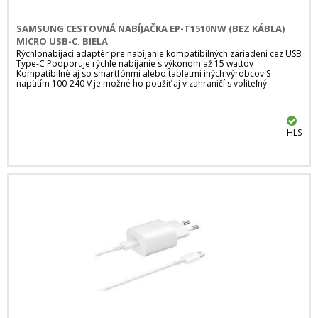
SAMSUNG CESTOVNÁ NABÍJAČKA EP-T1510NW (BEZ KÁBLA)
MICRO USB-C, BIELA
Rýchlonabíjací adaptér pre nabíjanie kompatibilných zariadení cez USB
Type-C Podporuje rýchle nabíjanie s výkonom až 15 wattov
Kompatibilné aj so smartfónmi alebo tabletmi iných výrobcov S
napätím 100-240 V je možné ho použiť aj v zahraničí s voliteľný
HLS