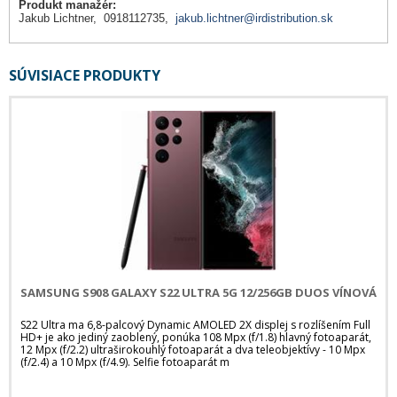
Produkt manažér:
Jakub Lichtner, 0918112735,
jakub.lichtner@irdistribution.sk
SÚVISIACE PRODUKTY
SAMSUNG S908 GALAXY S22 ULTRA 5G 12/256GB DUOS VÍNOVÁ
S22 Ultra ma 6,8-palcový Dynamic AMOLED 2X displej s rozlíšením Full
HD+ je ako jediný zaoblený, ponúka 108 Mpx (f/1.8) hlavný fotoaparát,
12 Mpx (f/2.2) ultraširokouhlý fotoaparát a dva teleobjektívy - 10 Mpx
(f/2.4) a 10 Mpx (f/4.9). Selfie fotoaparát m