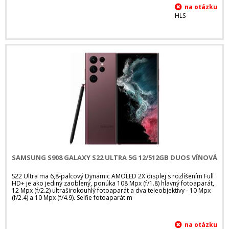
HLS
SAMSUNG S908 GALAXY S22 ULTRA 5G 12/512GB DUOS VÍNOVÁ
S22 Ultra ma 6,8-palcový Dynamic AMOLED 2X displej s rozlíšením Full
HD+ je ako jediný zaoblený, ponúka 108 Mpx (f/1.8) hlavný fotoaparát,
12 Mpx (f/2.2) ultraširokouhlý fotoaparát a dva teleobjektívy - 10 Mpx
(f/2.4) a 10 Mpx (f/4.9). Selfie fotoaparát m