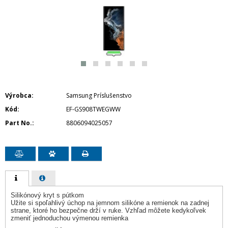
Výrobca
Samsung Príslušenstvo
Kód
EF-GS908TWEGWW
Part No.
8806094025057
Silikónový kryt s pútkom
Užite si spoľahlivý úchop na jemnom silikóne a remienok na zadnej
strane, ktoré ho bezpečne drží v ruke. Vzhľad môžete kedykoľvek
zmeniť jednoduchou výmenou remienka