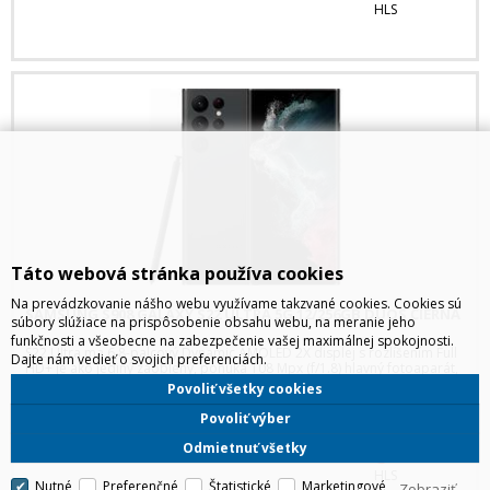
HLS
Táto webová stránka používa cookies
Na prevádzkovanie nášho webu využívame takzvané cookies. Cookies sú
SAMSUNG S908 GALAXY S22 ULTRA 5G 12/256GB DUOS ČIERNA
súbory slúžiace na prispôsobenie obsahu webu, na meranie jeho
funkčnosti a všeobecne na zabezpečenie vašej maximálnej spokojnosti.
S22 Ultra ma 6,8-palcový Dynamic AMOLED 2X displej s rozlíšením Full
Dajte nám vedieť o svojich preferenciách.
HD+ je ako jediný zaoblený, ponúka 108 Mpx (f/1.8) hlavný fotoaparát,
12 Mpx (f/2.2) ultraširokouhlý fotoaparát a dva teleobjektívy - 10 Mpx
Povoliť všetky cookies
(f/2.4) a 10 Mpx (f/4.9). Selfie fotoaparát m
Povoliť výber
Odmietnuť všetky
HLS
Nutné
Preferenčné
Štatistické
Marketingové
Zobraziť