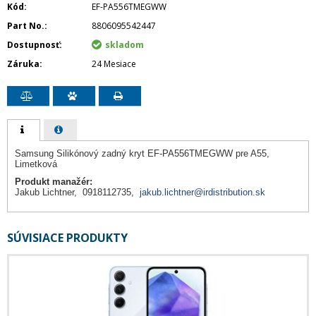
Kód
EF-PA556TMEGWW
Part No.
8806095542447
Dostupnosť
skladom
Záruka
24 Mesiace
Samsung Silikónový zadný kryt EF-PA556TMEGWW pre A55,
Limetková
Produkt manažér:
Jakub Lichtner, 0918112735,
jakub.lichtner@irdistribution.sk
SÚVISIACE PRODUKTY