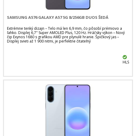
SAMSUNG A576 GALAXY A57 5G 8/256GB DUOS ŠEDÁ
Extrémne tenký dizajn – Telo má len 6,9 mm, čo pôsobí prémiovo a
ľahko. Displej 6,7" Super AMOLED Plus, 120 Hz. Hráčsky výkon – Nový
čip Exynos 1680 s grafikou AMD pre plynulé hranie. Špičkový jas –
Displej svieti až 1 900 nitmi, je perfektne čitateľný
HLS