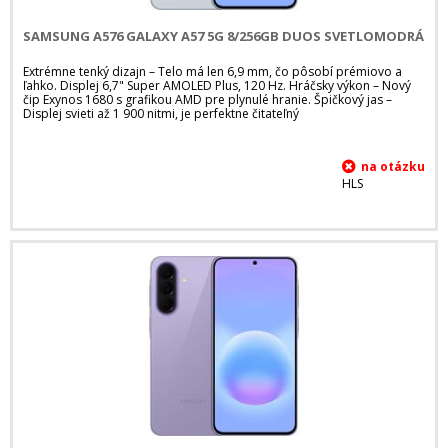
SAMSUNG A576 GALAXY A57 5G 8/256GB DUOS SVETLOMODRÁ
Extrémne tenký dizajn – Telo má len 6,9 mm, čo pôsobí prémiovo a
ľahko. Displej 6,7" Super AMOLED Plus, 120 Hz. Hráčsky výkon – Nový
čip Exynos 1680 s grafikou AMD pre plynulé hranie. Špičkový jas –
Displej svieti až 1 900 nitmi, je perfektne čitateľný
HLS