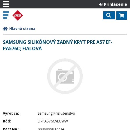
Prihlásenie
Hlavná strana
SAMSUNG SILIKÓNOVÝ ZADNÝ KRYT PRE A57 EF-
PA576C; FIALOVÁ
Výrobca
Samsung Príslušenstvo
Kód
EF-PA576CVEGWW
Part No.
8806099037734