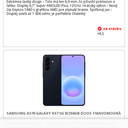
Extrémne tenký dizajn – Telo má len 6,9 mm, čo pôsobí prémiovo a
ľahko. Displej 6,7" Super AMOLED Plus, 120 Hz. Hráčsky výkon – Nový
čip Exynos 1680 s grafikou AMD pre plynulé hranie. Špičkový jas –
Displej svieti až 1 900 nitmi, je perfektne čitateľný
HLS
SAMSUNG A576 GALAXY A57 5G 8/256GB DUOS TMAVOMODRÁ
Extrémne tenký dizajn – Telo má len 6,9 mm, čo pôsobí prémiovo a
ľahko. Displej 6,7" Super AMOLED Plus, 120 Hz. Hráčsky výkon – Nový