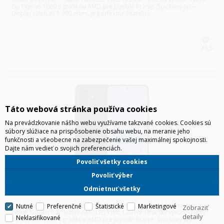
čip Exynos 1680 s grafikou AMD pre plynulé hranie. Špičkový jas –
Displej svieti až 1 900 nitmi, je perfektne čitateľný
HLS
Táto webová stránka používa cookies
Na prevádzkovanie nášho webu využívame takzvané cookies. Cookies sú
súbory slúžiace na prispôsobenie obsahu webu, na meranie jeho
funkčnosti a všeobecne na zabezpečenie vašej maximálnej spokojnosti.
Dajte nám vedieť o svojich preferenciách.
Povoliť všetky cookies
Povoliť výber
SAMSUNG A576 GALAXY A57 5G 8/128GB DUOS TMAVOMODRÁ
Odmietnuť všetky
Extrémne tenký dizajn – Telo má len 6,9 mm, čo pôsobí prémiovo a
Nutné
Preferenčné
Štatistické
Marketingové
Zobraziť
ľahko. Displej 6,7" Super AMOLED Plus, 120 Hz. Hráčsky výkon – Nový
detaily
Neklasifikované
čip Exynos 1680 s grafikou AMD pre plynulé hranie. Špičkový jas –