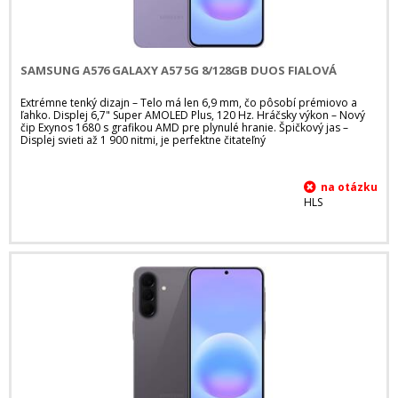
SAMSUNG A576 GALAXY A57 5G 8/128GB DUOS FIALOVÁ
Extrémne tenký dizajn – Telo má len 6,9 mm, čo pôsobí prémiovo a
ľahko. Displej 6,7" Super AMOLED Plus, 120 Hz. Hráčsky výkon – Nový
čip Exynos 1680 s grafikou AMD pre plynulé hranie. Špičkový jas –
Displej svieti až 1 900 nitmi, je perfektne čitateľný
HLS