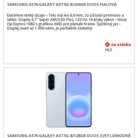
SAMSUNG A576 GALAXY A57 5G 8/256GB DUOS FIALOVÁ
Extrémne tenký dizajn – Telo má len 6,9 mm, čo pôsobí prémiovo a
ľahko. Displej 6,7" Super AMOLED Plus, 120 Hz. Hráčsky výkon – Nový
čip Exynos 1680 s grafikou AMD pre plynulé hranie. Špičkový jas –
Displej svieti až 1 900 nitmi, je perfektne čitateľný
HLS
SAMSUNG A576 GALAXY A57 5G 8/128GB DUOS SVETLOMODRÁ