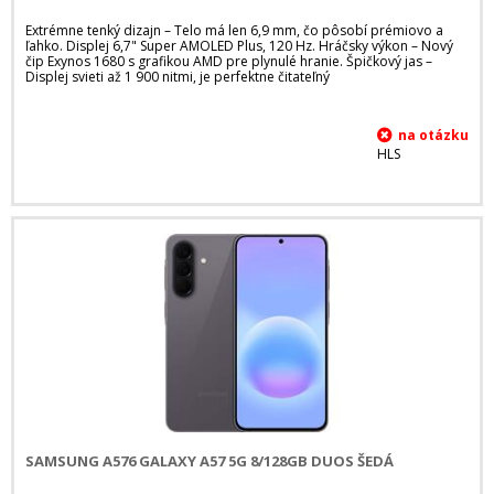
Extrémne tenký dizajn – Telo má len 6,9 mm, čo pôsobí prémiovo a
ľahko. Displej 6,7" Super AMOLED Plus, 120 Hz. Hráčsky výkon – Nový
čip Exynos 1680 s grafikou AMD pre plynulé hranie. Špičkový jas –
Displej svieti až 1 900 nitmi, je perfektne čitateľný
HLS
SAMSUNG A576 GALAXY A57 5G 8/128GB DUOS ŠEDÁ