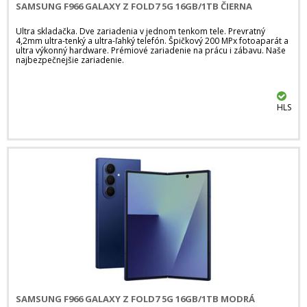
SAMSUNG F966 GALAXY Z FOLD7 5G 16GB/1TB ČIERNA
Ultra skladačka. Dve zariadenia v jednom tenkom tele. Prevratný
4,2mm ultra-tenký a ultra-ľahký telefón. Špičkový 200 MPx fotoaparát a
ultra výkonný hardware. Prémiové zariadenie na prácu i zábavu. Naše
najbezpečnejšie zariadenie.
HLS
SAMSUNG F966 GALAXY Z FOLD7 5G 16GB/1TB MODRÁ