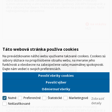
Ultra skladačka. Dve zariadenia v jednom tenkom tele. Prevratný
4,2mm ultra-tenký a ultra-ľahký telefón. Špičkový 200 MPx fotoaparát a
ultra výkonný hardware. Prémiové zariadenie na prácu i zábavu. Naše
najbezpečnejšie zariadenie.
HLS
Táto webová stránka používa cookies
Na prevádzkovanie nášho webu využívame takzvané cookies. Cookies sú
súbory slúžiace na prispôsobenie obsahu webu, na meranie jeho
funkčnosti a všeobecne na zabezpečenie vašej maximálnej spokojnosti.
Dajte nám vedieť o svojich preferenciách.
Povoliť všetky cookies
Povoliť výber
Odmietnuť všetky
SAMSUNG F966 GALAXY Z FOLD7 5G 12GB/256GB ŠEDÁ
Nutné
Preferenčné
Štatistické
Marketingové
Zobraziť
detaily
Neklasifikované
Ultra skladačka. Dve zariadenia v jednom tenkom tele. Prevratný
4,2mm ultra-tenký a ultra-ľahký telefón. Špičkový 200 MPx fotoaparát a