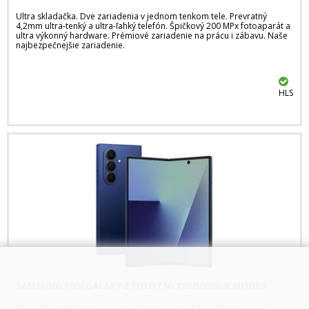
Ultra skladačka. Dve zariadenia v jednom tenkom tele. Prevratný
4,2mm ultra-tenký a ultra-ľahký telefón. Špičkový 200 MPx fotoaparát a
ultra výkonný hardware. Prémiové zariadenie na prácu i zábavu. Naše
najbezpečnejšie zariadenie.
HLS
SAMSUNG F966 GALAXY Z FOLD7 5G 12GB/256GB MODRÁ