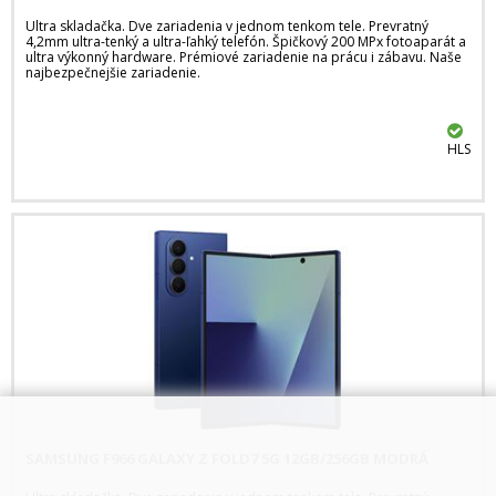
Ultra skladačka. Dve zariadenia v jednom tenkom tele. Prevratný
4,2mm ultra-tenký a ultra-ľahký telefón. Špičkový 200 MPx fotoaparát a
ultra výkonný hardware. Prémiové zariadenie na prácu i zábavu. Naše
najbezpečnejšie zariadenie.
HLS
SAMSUNG F966 GALAXY Z FOLD7 5G 12GB/256GB MODRÁ