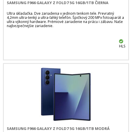
SAMSUNG F966 GALAXY Z FOLD7 5G 16GB/1TB ČIERNA
Ultra skladačka. Dve zariadenia v jednom tenkom tele. Prevratný
4,2mm ultra-tenký a ultra-ľahký telefón. Špičkový 200 MPx fotoaparát a
ultra výkonný hardware. Prémiové zariadenie na prácu i zábavu. Naše
najbezpečnejšie zariadenie.
HLS
SAMSUNG F966 GALAXY Z FOLD7 5G 16GB/1TB MODRÁ