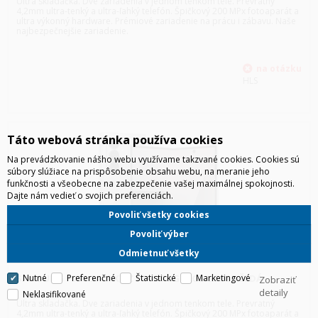
Ultra skladačka. Dve zariadenia v jednom tenkom tele. Prevratný
4,2mm ultra-tenký a ultra-ľahký telefón. Špičkový 200 MPx fotoaparát a
ultra výkonný hardware. Prémiové zariadenie na prácu i zábavu. Naše
najbezpečnejšie zariadenie.
HLS
Táto webová stránka používa cookies
Na prevádzkovanie nášho webu využívame takzvané cookies. Cookies sú
súbory slúžiace na prispôsobenie obsahu webu, na meranie jeho
funkčnosti a všeobecne na zabezpečenie vašej maximálnej spokojnosti.
Dajte nám vedieť o svojich preferenciách.
Povoliť všetky cookies
Povoliť výber
Odmietnuť všetky
SAMSUNG F966 GALAXY Z FOLD7 5G 12GB/256GB ŠEDÁ
Nutné
Preferenčné
Štatistické
Marketingové
Zobraziť
detaily
Neklasifikované
Ultra skladačka. Dve zariadenia v jednom tenkom tele. Prevratný
4,2mm ultra-tenký a ultra-ľahký telefón. Špičkový 200 MPx fotoaparát a