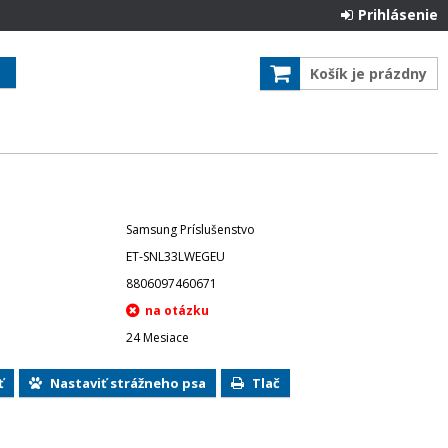
Prihlásenie
Košík je prázdny
Samsung Príslušenstvo
ET-SNL33LWEGEU
8806097460671
24 Mesiace
ť
Nastaviť strážneho psa
Tlač