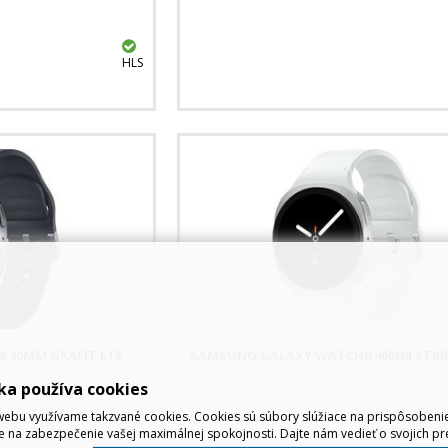
HLS
 40MM GRAFIT LTE
SAMSUNG GALAXY WATCH8 40MM STRI
ka používa cookies
ebu využívame takzvané cookies. Cookies sú súbory slúžiace na prispôsoben
e na zabezpečenie vašej maximálnej spokojnosti. Dajte nám vedieť o svojich pr