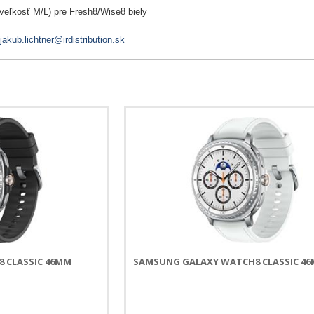
eľkosť M/L) pre Fresh8/Wise8 biely
jakub.lichtner@irdistribution.sk
 CLASSIC 46MM
SAMSUNG GALAXY WATCH8 CLASSIC 46