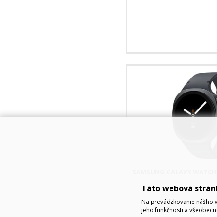
SAMSUNG GALAXY WATCH8
Táto webová strán
Na prevádzkovanie nášho w
jeho funkčnosti a všeobecn