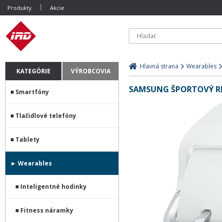
Produkty
Akcie
Hlavná strana
Wearables
KATEGÓRIE
VÝROBCOVIA
SAMSUNG ŠPORTOVÝ REM
Smartfóny
Tlačidlové telefóny
Tablety
Wearables
Inteligentné hodinky
Fitness náramky