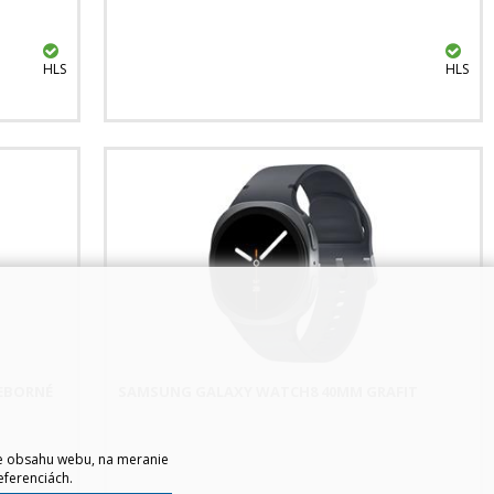
HLS
HLS
EBORNÉ
SAMSUNG GALAXY WATCH8 40MM GRAFIT
ie obsahu webu, na meranie
eferenciách.