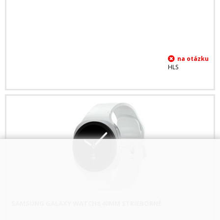
HLS
SAMSUNG GALAXY WATCH8 40MM STRIEBORNÉ