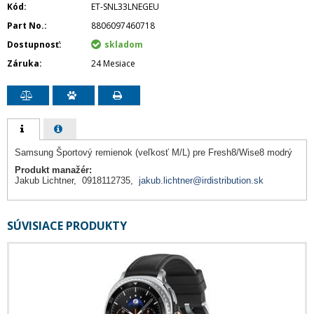
Kód
ET-SNL33LNEGEU
Part No.
8806097460718
Dostupnosť
skladom
Záruka
24 Mesiace
Samsung Športový remienok (veľkosť M/L) pre Fresh8/Wise8 modrý
Produkt manažér:
Jakub Lichtner, 0918112735,
jakub.lichtner@irdistribution.sk
SÚVISIACE PRODUKTY