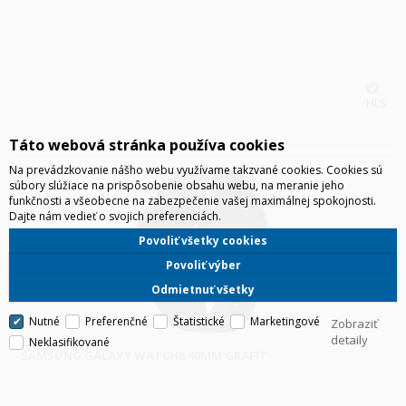
HLS
Táto webová stránka používa cookies
Na prevádzkovanie nášho webu využívame takzvané cookies. Cookies sú
súbory slúžiace na prispôsobenie obsahu webu, na meranie jeho
funkčnosti a všeobecne na zabezpečenie vašej maximálnej spokojnosti.
Dajte nám vedieť o svojich preferenciách.
Povoliť všetky cookies
Povoliť výber
Odmietnuť všetky
Nutné
Preferenčné
Štatistické
Marketingové
Zobraziť
detaily
Neklasifikované
SAMSUNG GALAXY WATCH8 40MM GRAFIT