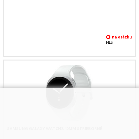
HLS
SAMSUNG GALAXY WATCH8 40MM STRIEBORNÉ