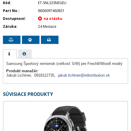
Kód
ET-SNL32SNEGEU
Part No.
8806097460831
Dostupnosť
Záruka
24 Mesiace
Samsung Športový remienok (veľkosť S/M) pre Fresh8/Wise8 modrý
Produkt manažér:
Jakub Lichtner, 0918112735,
jakub.lichtner@irdistribution.sk
SÚVISIACE PRODUKTY