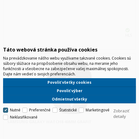
HLS
Táto webová stránka používa cookies
Na prevádzkovanie nášho webu využívame takzvané cookies. Cookies sú
súbory slúžiace na prispôsobenie obsahu webu, na meranie jeho
funkčnosti a všeobecne na zabezpečenie vašej maximálnej spokojnosti.
Dajte nám vedieť o svojich preferenciách.
Povoliť všetky cookies
Povoliť výber
Odmietnuť všetky
Nutné
Preferenčné
Štatistické
Marketingové
Zobraziť
detaily
Neklasifikované
SAMSUNG GALAXY WATCH8 40MM GRAFIT