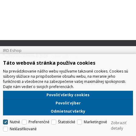
IRD Eshop
CyberSoft s.r.o.
Technické riešenie © 2026
Táto webová stránka používa cookies
Na prevádzkovanie nášho webu využívame takzvané cookies. Cookies sú
súbory slúžiace na prispôsobenie obsahu webu, na meranie jeho
funkčnosti a všeobecne na zabezpečenie vašej maximálnej spokojnosti.
Dajte nám vedieť o svojich preferenciách.
Povoliť všetky cookies
Povoliť výber
Odmietnuť všetky
Nutné
Preferenčné
Štatistické
Marketingové
Zobraziť
detaily
Neklasifikované