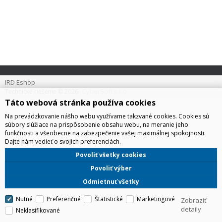
IRD Eshop
CyberSoft s.r.o.
Technické riešenie © 2026
Táto webová stránka používa cookies
Na prevádzkovanie nášho webu využívame takzvané cookies. Cookies sú
súbory slúžiace na prispôsobenie obsahu webu, na meranie jeho
funkčnosti a všeobecne na zabezpečenie vašej maximálnej spokojnosti.
Dajte nám vedieť o svojich preferenciách.
Povoliť všetky cookies
Povoliť výber
Odmietnuť všetky
Nutné
Preferenčné
Štatistické
Marketingové
Zobraziť
detaily
Neklasifikované