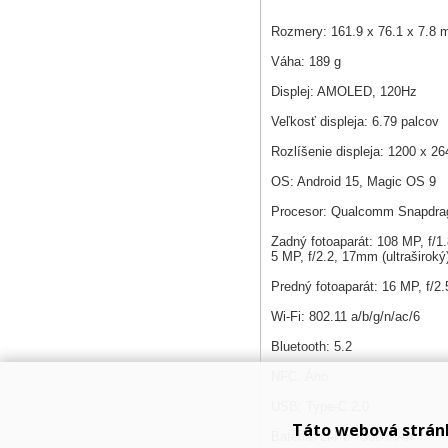
Rozmery: 161.9 x 76.1 x 7.8
Váha: 189 g
Displej: AMOLED, 120Hz
Veľkosť displeja: 6.79 palcov
Rozlíšenie displeja: 1200 x 26
OS: Android 15, Magic OS 9
Procesor: Qualcomm Snapdrag
Zadný fotoaparát: 108 MP, f/1
5 MP, f/2.2, 17mm (ultraširoký
Predný fotoaparát: 16 MP, f/2
Wi-Fi: 802.11 a/b/g/n/ac/6
Bluetooth: 5.2
NFC: Áno
USB: Type-C 2.0
Táto webová strán
Batéria: Li-Po 7500 mAh