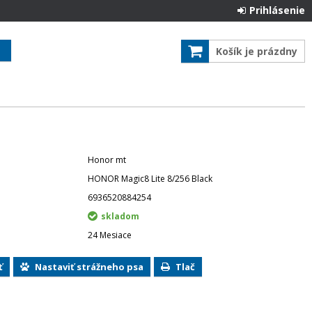
Prihlásenie
Košík je prázdny
Honor mt
HONOR Magic8 Lite 8/256 Black
6936520884254
skladom
24 Mesiace
ť
Nastaviť strážneho psa
Tlač