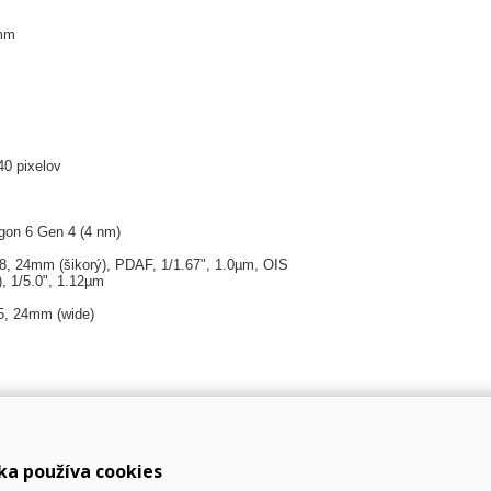
 mm
40 pixelov
on 6 Gen 4 (4 nm)
.8, 24mm (šikorý), PDAF, 1/1.67", 1.0µm, OIS
), 1/5.0", 1.12µm
.5, 24mm (wide)
ka používa cookies