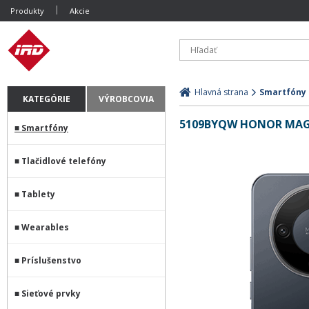
Produkty
Akcie
Hlavná strana
Smartfóny
KATEGÓRIE
VÝROBCOVIA
5109BYQW HONOR MAGI
Smartfóny
Tlačidlové telefóny
Tablety
Wearables
Príslušenstvo
Sieťové prvky