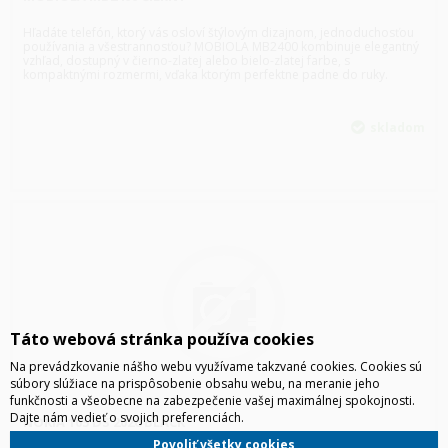
Hľadáte telefón, ktorý vás osloví štýlovým dizajnom, jednoduchosťou
používania a všestrannosťou? MOBIOLA MB2400 kombinuje elegantný
vzhľad, dostupný v čierno-zlatej alebo bielo-zlatej farbe, s
kompaktnými rozmermi, vďaka ktorým perfektne padne do ruky.
skladom
Táto webová stránka používa cookies
Na prevádzkovanie nášho webu využívame takzvané cookies. Cookies sú
súbory slúžiace na prispôsobenie obsahu webu, na meranie jeho
funkčnosti a všeobecne na zabezpečenie vašej maximálnej spokojnosti.
Dajte nám vedieť o svojich preferenciách.
NOKIA 105 DS 2026 BLACK
Povoliť všetky cookies