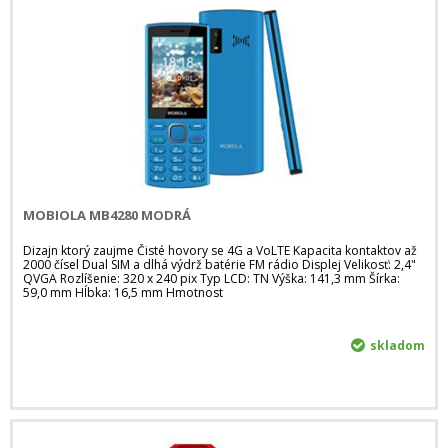
MOBIOLA MB4280 MODRÁ
Dizajn ktorý zaujme Čisté hovory se 4G a VoLTE Kapacita kontaktov až
2000 čísel Dual SIM a dlhá výdrž batérie FM rádio Displej Velikosť: 2,4"
QVGA Rozlíšenie: 320 x 240 pix Typ LCD: TN Výška: 141,3 mm Šírka:
59,0 mm Hĺbka: 16,5 mm Hmotnost
skladom