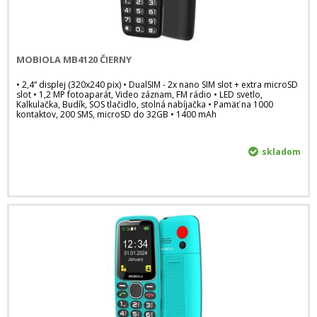
MOBIOLA MB4120 ČIERNY
• 2,4“ displej (320x240 pix) • DualSIM - 2x nano SIM slot + extra microSD
slot • 1,2 MP fotoaparát, Video záznam, FM rádio • LED svetlo,
Kalkulačka, Budík, SOS tlačidlo, stolná nabíjačka • Pamäť na 1000
kontaktov, 200 SMS, microSD do 32GB • 1400 mAh
skladom