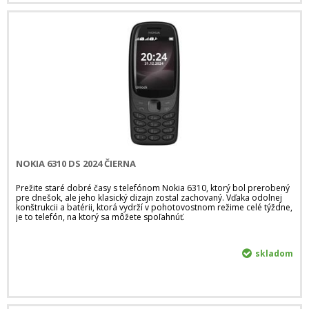
NOKIA 6310 DS 2024 ČIERNA
Prežite staré dobré časy s telefónom Nokia 6310, ktorý bol prerobený
pre dnešok, ale jeho klasický dizajn zostal zachovaný. Vďaka odolnej
konštrukcii a batérii, ktorá vydrží v pohotovostnom režime celé týždne,
je to telefón, na ktorý sa môžete spoľahnúť.
skladom