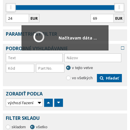
EUR
EUR
PARAMETRICKÝ FILTER
Načítavam dáta ...
PODROBNÉ VYHĽADÁVANIE
v tejto vetve
Hľadať
vo všetkých
ZORADIŤ PODĽA
FILTER SKLADU
skladom
všetko