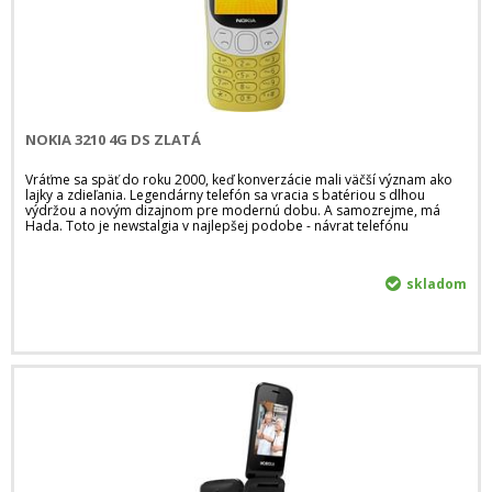
NOKIA 3210 4G DS ZLATÁ
Vráťme sa späť do roku 2000, keď konverzácie mali väčší význam ako
lajky a zdieľania. Legendárny telefón sa vracia s batériou s dlhou
výdržou a novým dizajnom pre modernú dobu. A samozrejme, má
Hada. Toto je newstalgia v najlepšej podobe - návrat telefónu
skladom