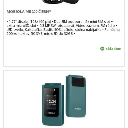
MOBIOLA MB200 ČIERNY
• 1,77“ displej (128x160 pix) • DualSIM podpora - 2x mini SIM slot +
extra microSD slot • 0,3 MP SW fotoaparát, Video záznam, FM rádio •
LED svetlo, Kalkulačka, Budík, SOS tlačidlo, stolná nabíjačka • Pamäť na
200 kontaktov, 50 SMS, microSD do 32GB •
skladom