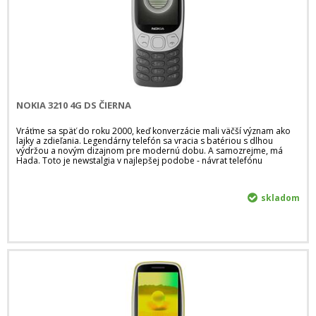
NOKIA 3210 4G DS ČIERNA
Vráťme sa späť do roku 2000, keď konverzácie mali väčší význam ako
lajky a zdieľania. Legendárny telefón sa vracia s batériou s dlhou
výdržou a novým dizajnom pre modernú dobu. A samozrejme, má
Hada. Toto je newstalgia v najlepšej podobe - návrat telefónu
skladom