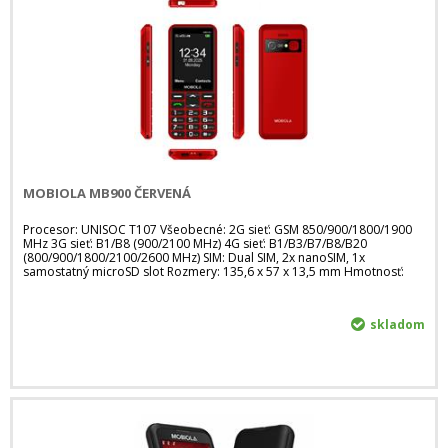
MOBIOLA MB900 ČERVENÁ
Procesor: UNISOC T107 Všeobecné: 2G sieť: GSM 850/900/1800/1900
MHz 3G sieť: B1/B8 (900/2100 MHz) 4G sieť: B1/B3/B7/B8/B20
(800/900/1800/2100/2600 MHz) SIM: Dual SIM, 2x nanoSIM, 1x
samostatný microSD slot Rozmery: 135,6 x 57 x 13,5 mm Hmotnosť:
skladom