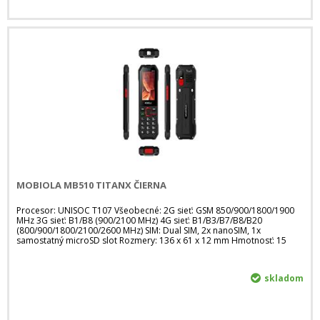
MOBIOLA MB510 TITANX ČIERNA
Procesor: UNISOC T107 Všeobecné: 2G sieť: GSM 850/900/1800/1900
MHz 3G sieť: B1/B8 (900/2100 MHz) 4G sieť: B1/B3/B7/B8/B20
(800/900/1800/2100/2600 MHz) SIM: Dual SIM, 2x nanoSIM, 1x
samostatný microSD slot Rozmery: 136 x 61 x 12 mm Hmotnosť: 15
skladom