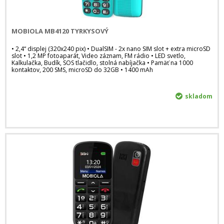
MOBIOLA MB4120 TYRKYSOVÝ
• 2,4“ displej (320x240 pix) • DualSIM - 2x nano SIM slot + extra microSD
slot • 1,2 MP fotoaparát, Video záznam, FM rádio • LED svetlo,
Kalkulačka, Budík, SOS tlačidlo, stolná nabíjačka • Pamäť na 1000
kontaktov, 200 SMS, microSD do 32GB • 1400 mAh
skladom