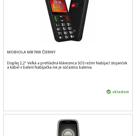
MOBIOLA MB700I ČIERNY
Displej 2,2" Veľká a prehľadná klávesnica SOS režim Nabíjací stojanček
a kábel v balení Nabíjačka nie je súčasťou balenia.
skladom